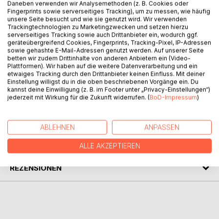
Daneben verwenden wir Analysemethoden (z. B. Cookies oder
Fingerprints sowie serverseitiges Tracking), um zu messen, wie häufig
BESCHREIBUNG
unsere Seite besucht und wie sie genutzt wird. Wir verwenden
Trackingtechnologien zu Marketingzwecken und setzen hierzu
serverseitiges Tracking sowie auch Drittanbieter ein, wodurch ggf.
geräteübergreifend Cookies, Fingerprints, Tracking-Pixel, IP-Adressen
Palpitationen: stolpernde Herzen, schwinde(l)ndes Haupt -
sowie gehashte E-Mail-Adressen genutzt werden. Auf unserer Seite
gelinder schmerzend denn ihre Betreuung, Aufsicht, Re-re-
betten wir zudem Drittinhalte von anderen Anbietern ein (Video-
Plattformen). Wir haben auf die weitere Datenverarbeitung und ein
Konstruktion. Entgegen der Neurosen Strohhalme, Spritzen
etwaiges Tracking durch den Drittanbieter keinen Einfluss. Mit deiner
mittels Textung.
Einstellung willigst du in die oben beschriebenen Vorgänge ein. Du
Fragmente, Anstöße, Ausblicke, Jammerjauchzen.
kannst deine Einwilligung (z. B. im Footer unter „Privacy-Einstellungen“)
jederzeit mit Wirkung für die Zukunft widerrufen. (
BoD-Impressum
)
AUTOR/IN
ABLEHNEN
ANPASSEN
PRESSESTIMMEN
ALLE AKZEPTIEREN
REZENSIONEN