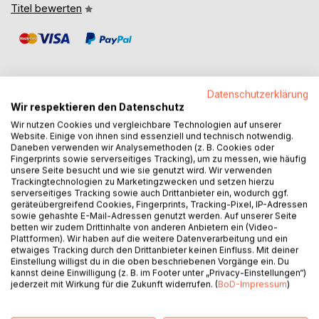
Titel bewerten
Datenschutzerklärung
Wir respektieren den Datenschutz
BESCHREIBUNG
Wir nutzen Cookies und vergleichbare Technologien auf unserer
Website. Einige von ihnen sind essenziell und technisch notwendig.
Daneben verwenden wir Analysemethoden (z. B. Cookies oder
Dieses Buch entstand infolge der 20-jährigen Projektarbeit
Fingerprints sowie serverseitiges Tracking), um zu messen, wie häufig
unsere Seite besucht und wie sie genutzt wird. Wir verwenden
der Autorin in oberösterreichischen Alten- und
Trackingtechnologien zu Marketingzwecken und setzen hierzu
Pflegeheimen zum Thema 'Hospizliche und palliative Sorge
serverseitiges Tracking sowie auch Drittanbieter ein, wodurch ggf.
um alte Menschen'. Es orientiert sich an häufig gestellten
geräteübergreifend Cookies, Fingerprints, Tracking-Pixel, IP-Adressen
sowie gehashte E-Mail-Adressen genutzt werden. Auf unserer Seite
Fragen von geriatrisch Pflegenden zu den Grundlagen von
betten wir zudem Drittinhalte von anderen Anbietern ein (Video-
Palliative Care. Beispielsweise werden die Themen
Plattformen). Wir haben auf die weitere Datenverarbeitung und ein
`Interdisziplinarität`, 'totaler Schmerz`,
etwaiges Tracking durch den Drittanbieter keinen Einfluss. Mit deiner
Einstellung willigst du in die oben beschriebenen Vorgänge ein. Du
`Angehörigenbegleitung`, `Rituale`, `Sterben`, `Ethik` und
kannst deine Einwilligung (z. B. im Footer unter „Privacy-Einstellungen“)
`Recht` erläutert. In der Altenpflege Tätige erfahren
jederzeit mit Wirkung für die Zukunft widerrufen. (
BoD-Impressum
)
Ermutigung, ihrer Berufung treu zu bleiben, verfügbare
Möglichkeiten für die palliative Pflege der Bewohnenden