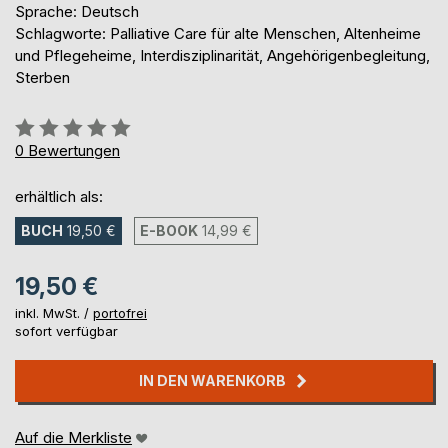
Sprache: Deutsch
Schlagworte: Palliative Care für alte Menschen, Altenheime
und Pflegeheime, Interdisziplinarität, Angehörigenbegleitung,
Sterben
Bewertung::
0%
0
Bewertungen
erhältlich als:
BUCH
19,50 €
E-BOOK
14,99 €
19,50 €
inkl. MwSt. /
portofrei
sofort verfügbar
IN DEN WARENKORB
Auf die Merkliste