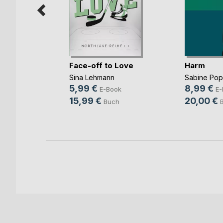
mme im
Face-off to Love
Harm
Sina Lehmann
Sabine Po
ok
5,99 €
8,99 €
E-Book
E-
h
15,99 €
20,00 €
Buch