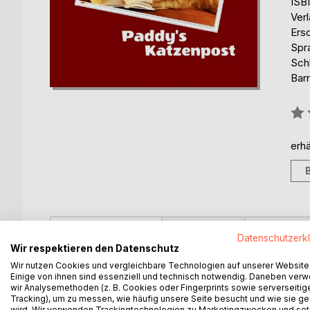
ISB
Ver
Ers
Spr
Sch
Barr
Bew
0%
erhä
BESCHREIBUNG
AUTOR/IN
PRESSES
Datenschutzerk
Wir respektieren den Datenschutz
Wir nutzen Cookies und vergleichbare Technologien auf unserer Website
Paddy
Einige von ihnen sind essenziell und technisch notwendig. Daneben ver
... wurde im März 2014 geboren und wohnt seither 
wir Analysemethoden (z. B. Cookies oder Fingerprints sowie serverseitig
Als Einzelkind lernte er schon früh das Zusammenl
Tracking), um zu messen, wie häufig unsere Seite besucht und wie sie ge
wird. Wir verwenden Trackingtechnologien zu Marketingzwecken und se