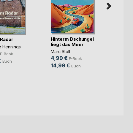
Hinterm Dschungel
Die ka
 Radar
liegt das Meer
Benjam
ne Hennings
Marc Stoll
7,99
E-Book
4,99 €
E-Book
10,9
€
Buch
14,99 €
Buch