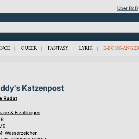
Über BoD
NCE
QUEER
FANTASY
LYRIK
E-BOOK-ANGEB
ddy's Katzenpost
e Rudat
ane & Erzählungen
UB
 MB
: Wasserzeichen