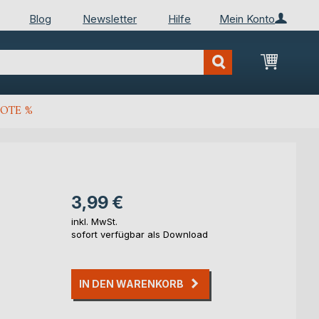
Blog
Newsletter
Hilfe
Mein Konto
Mein Wa
OTE %
3,99 €
inkl. MwSt.
sofort verfügbar als Download
IN DEN WARENKORB