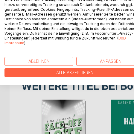
deshalb mit klugen Einfällen große Freude, sorgt
hierzu serverseitiges Tracking sowie auch Drittanbieter ein, wodurch ggf.
Die größte hiervon war sicher, dass er 2015 auch d
geräteübergreifend Cookies, Fingerprints, Tracking-Pixel, IP-Adressen s
Inspiriert durch zahlreiche Bücher, die er mit Alke 
gehashte E-Mail-Adressen genutzt werden. Auf unserer Seite betten wir
Tastatur und erzählt seitdem von Erlebnissen und
Drittinhalte von anderen Anbietern ein (Video-Plattformen). Wir haben auf
weitere Datenverarbeitung und ein etwaiges Tracking durch den Drittanbi
Ungewöhnlich finden manche seine Vorliebe für Lak
keinen Einfluss. Mit deiner Einstellung willigst du in die oben beschriebe
täglichen Speiseplan.
Vorgänge ein. Du kannst deine Einwilligung (z. B. im Footer unter „Privacy-
Gerne angelt er im Teich der Nachbarn oder flirt
Einstellungen“) jederzeit mit Wirkung für die Zukunft widerrufen. (
BoD-
Impressum
)
Gemeinsam mit dem Tiger beherrscht er die Däche
Siam von gegenüber.
Und immer wieder staunt er über die seltsamen Ei
ABLEHNEN
ANPASSEN
ALLE AKZEPTIEREN
WEITERE TITEL BEI
Bo