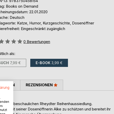
N-13: 9783750458154
lag: Books on Demand
cheinungsdatum: 22.01.2020
ache: Deutsch
lagworte: Katze, Humor, Kurzgeschichte, Dosenöffner
ierefreiheit: Eingeschränkt zugänglich
ertung::
0
Bewertungen
ltlich als:
BUCH
7,99 €
E-BOOK
3,99 €
TIMMEN
REZENSIONEN
lärung
.
wenden
in einer beschaulichen Rheydter Reihen­haussiedlung.
es
eben mit seiner Dosenöffnerin Alke zu schätzen und bereitet ihr
nutzt
tzen