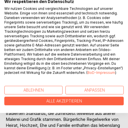
Wir respektieren den Datenschutz
Wir nutzen Cookies und vergleichbare Technologien auf unserer
Website. Einige von ihnen sind essenziell und technisch notwendig.
Daneben verwenden wir Analysemethoden (z. B. Cookies oder
Fingerprints sowie serverseitiges Tracking), um zu messen, wie häufig
unsere Seite besucht und wie sie genutzt wird. Wir verwenden
Trackingtechnologien zu Marketingzwecken und setzen hierzu
serverseitiges Tracking sowie auch Drittanbieter ein, wodurch ggf.
geräteübergreifend Cookies, Fingerprints, Tracking-Pixel, IP-Adressen
BESCHREIBUNG
sowie gehashte E-Mail-Adressen genutzt werden. Auf unserer Seite
betten wir zudem Drittinhalte von anderen Anbietern ein (Video-
Plattformen). Wir haben auf die weitere Datenverarbeitung und ein
Am Beispiel von Bildern eines Ehepaares aus Fotoalben, die
etwaiges Tracking durch den Drittanbieter keinen Einfluss. Mit deiner
Einstellung willigst du in die oben beschriebenen Vorgänge ein. Du
60 Jahre gemeinsames Leben über zwei Weltkriege
kannst deine Einwilligung (z. B. im Footer unter „Privacy-Einstellungen“)
hinweg dokumentieren, wird der Frage nachgegangen, was
jederzeit mit Wirkung für die Zukunft widerrufen. (
BoD-Impressum
)
Paar-Fotografie als konstruierte Kategorie ausmachen
kann. Der einleitende Textbeitrag lotet aus, wie eigenwertig
und wo zwischen Einzel- und Doppelporträt, Hochzeitsbild
ABLEHNEN
ANPASSEN
und Familienfoto die Paar-Fotografie verortet werden
könnte.
ALLE AKZEPTIEREN
Als ein Ergebnis von Blick-Fokussierung beruht sie auf
tradierten Standards, die zumindest teilweise aus älterer
Malerei und Grafik stammen. Bürgerliche Regelwerke von
Heirat, Hochzeit, Ehe und Familie enthalten das lebenslang