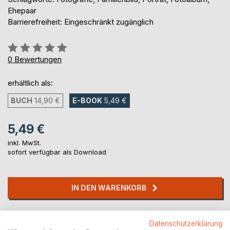
Ehepaar
Barrierefreiheit: Eingeschränkt zugänglich
Bewertung::
0%
0
Bewertungen
erhältlich als:
BUCH
14,90 €
E-BOOK
5,49 €
5,49 €
inkl. MwSt.
sofort verfügbar als Download
IN DEN WARENKORB
Auf die Merkliste
Datenschutzerklärung
Titel bewerten