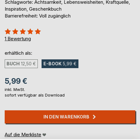
Schlagworte: Achtsamkeit, Lebensweisheiten, Kraftquelle,
Inspiration, Geschenkbuch
Barrierefreiheit: Voll zugänglich
Bewertung::
100%
1
Bewertung
erhältlich als:
BUCH
12,50 €
E-BOOK
5,99 €
5,99 €
inkl. MwSt.
sofort verfügbar als Download
IN DEN WARENKORB
Auf die Merkliste