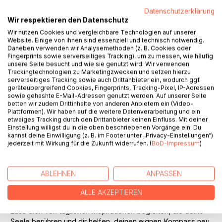
Titel bewerten
Datenschutzerklärung
Wir respektieren den Datenschutz
Wir nutzen Cookies und vergleichbare Technologien auf unserer
Website. Einige von ihnen sind essenziell und technisch notwendig.
Daneben verwenden wir Analysemethoden (z. B. Cookies oder
Fingerprints sowie serverseitiges Tracking), um zu messen, wie häufig
unsere Seite besucht und wie sie genutzt wird. Wir verwenden
Trackingtechnologien zu Marketingzwecken und setzen hierzu
BESCHREIBUNG
serverseitiges Tracking sowie auch Drittanbieter ein, wodurch ggf.
geräteübergreifend Cookies, Fingerprints, Tracking-Pixel, IP-Adressen
sowie gehashte E-Mail-Adressen genutzt werden. Auf unserer Seite
betten wir zudem Drittinhalte von anderen Anbietern ein (Video-
Tauche ein in ein Meer voller Inspirationen und neuer
Plattformen). Wir haben auf die weitere Datenverarbeitung und ein
Zuversicht.
etwaiges Tracking durch den Drittanbieter keinen Einfluss. Mit deiner
"Der Ozean der Zitate EINFACH-LEBEN" ist weit mehr als
Einstellung willigst du in die oben beschriebenen Vorgänge ein. Du
kannst deine Einwilligung (z. B. im Footer unter „Privacy-Einstellungen“)
eine Sammlung kluger Worte. In diesem ersten Band teilt
jederzeit mit Wirkung für die Zukunft widerrufen. (
BoD-Impressum
)
Frida Forest ihre ganz persönlichen Gedanken, tiefen
Impulse und wertvollen Lebenserkenntnisse. Es ist ein
Buch, das aus dem Leben selbst entstanden ist - geprägt
ABLEHNEN
ANPASSEN
von eigenen Erfahrungen, Beobachtungen und der Gabe,
das Wesentliche im Alltag zu erkennen.
ALLE AKZEPTIEREN
Lass dich von täglichen Inspirationen begleiten, die deine
Seele berühren und dir helfen, deinen eignen Kompass neu