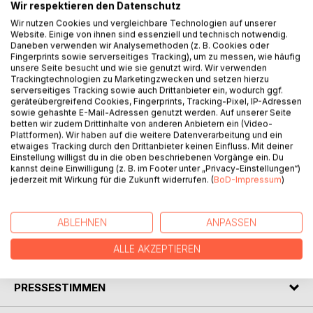
Wir respektieren den Datenschutz
This book focuses on the basics of natural language
Wir nutzen Cookies und vergleichbare Technologien auf unserer
processing and machine learning required to make a
Website. Einige von ihnen sind essenziell und technisch notwendig.
Daneben verwenden wir Analysemethoden (z. B. Cookies oder
standard speech- based gender identification system. In
Fingerprints sowie serverseitiges Tracking), um zu messen, wie häufig
this book all the required signal processing techniques
unsere Seite besucht und wie sie genutzt wird. Wir verwenden
required for understanding the basics of natural language
Trackingtechnologien zu Marketingzwecken und setzen hierzu
serverseitiges Tracking sowie auch Drittanbieter ein, wodurch ggf.
processing including all types of Fourier transform, basic
geräteübergreifend Cookies, Fingerprints, Tracking-Pixel, IP-Adressen
speech enhancement techniques, voice activity detection
sowie gehashte E-Mail-Adressen genutzt werden. Auf unserer Seite
and pitch estimation using sub harmonic-to-harmonic ratio
betten wir zudem Drittinhalte von anderen Anbietern ein (Video-
Plattformen). Wir haben auf die weitere Datenverarbeitung und ein
are briefly explained as well. In the machine learning part, all
etwaiges Tracking durch den Drittanbieter keinen Einfluss. Mit deiner
the relevant machine learning models like Support Vector
Einstellung willigst du in die oben beschriebenen Vorgänge ein. Du
Machines, Gaussian Mixture Models and Adaptive boosting
kannst deine Einwilligung (z. B. im Footer unter „Privacy-Einstellungen“)
jederzeit mit Wirkung für die Zukunft widerrufen. (
BoD-Impressum
)
are explained. Lastly the results of different gender
identification systems that were implemented using state
of the art techniques are portrait and analysed.
ABLEHNEN
ANPASSEN
ALLE AKZEPTIEREN
AUTOR/IN
PRESSESTIMMEN