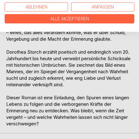
sich ein Leben, das von Liebe, Einsamkeit und einem
ABLEHNEN
ANPASSEN
Geheimnis geprägt wurde, das er mit Ewa und seiner Frau
ALLE AKZEPTIEREN
Charlotte teilte. Doch erst jetzt beginnt Otto zu begreifen,
dass Ewa ein eigenes, weit größeres Geheimnis bewahrte
– eines, das alles verändern könnte, was er über Schuld,
Vergebung und die Macht der Erinnerung glaubte.
Dorothea Storch erzählt poetisch und eindringlich vom 20.
Jahrhundert bis heute und verwebt persönliche Schicksale
mit historischen Umbrüchen. Sie zeichnet das Bild eines
Mannes, der im Spiegel der Vergangenheit nach Wahrheit
sucht und zugleich erkennt, wie eng Liebe und Verlust
miteinander verknüpft sind.
Dieser Roman ist eine Einladung, den Spuren eines langen
Lebens zu folgen und die verborgenen Kräfte der
Erinnerung neu zu entdecken. Was bleibt, wenn die Zeit
vergeht – und welche Wahrheiten lassen sich nicht länger
verschweigen?