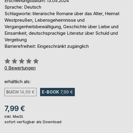
Erscheinungsdatum: 13.05.2024
Sprache: Deutsch
Schlagworte: literarische Romane über das Alter, Heimat
Westpreußen, Lebensgeheimnisse und
Vergangenheitsbewältigung, Geschichte über Liebe und
Einsamkeit, deutschsprachige Literatur über Schuld und
Vergebung
Barrierefreiheit: Eingeschränkt zugänglich
Bewertung::
0%
0
Bewertungen
erhältlich als:
BUCH
14,99 €
E-BOOK
7,99 €
7,99 €
inkl. MwSt.
sofort verfügbar als Download