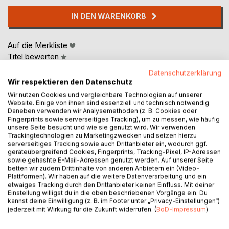
IN DEN WARENKORB
Auf die Merkliste
Titel bewerten
Datenschutzerklärung
Wir respektieren den Datenschutz
Wir nutzen Cookies und vergleichbare Technologien auf unserer
Website. Einige von ihnen sind essenziell und technisch notwendig.
Daneben verwenden wir Analysemethoden (z. B. Cookies oder
Fingerprints sowie serverseitiges Tracking), um zu messen, wie häufig
unsere Seite besucht und wie sie genutzt wird. Wir verwenden
BESCHREIBUNG
Trackingtechnologien zu Marketingzwecken und setzen hierzu
serverseitiges Tracking sowie auch Drittanbieter ein, wodurch ggf.
geräteübergreifend Cookies, Fingerprints, Tracking-Pixel, IP-Adressen
sowie gehashte E-Mail-Adressen genutzt werden. Auf unserer Seite
Wenn Liebe, Heimat und Schuld ein ganzes Leben
betten wir zudem Drittinhalte von anderen Anbietern ein (Video-
prägen.
Plattformen). Wir haben auf die weitere Datenverarbeitung und ein
etwaiges Tracking durch den Drittanbieter keinen Einfluss. Mit deiner
Einstellung willigst du in die oben beschriebenen Vorgänge ein. Du
Als der einhundertjährige Otto in Sachsen-Anhalt seinen
kannst deine Einwilligung (z. B. im Footer unter „Privacy-Einstellungen“)
letzten Lebensjahren entgegensieht, kehren die Bilder
jederzeit mit Wirkung für die Zukunft widerrufen. (
BoD-Impressum
)
seiner verlorenen Heimat Westpreußen zurück. Zwischen
dem Duft von Heu und dem Rauschen der Wellen entfaltet