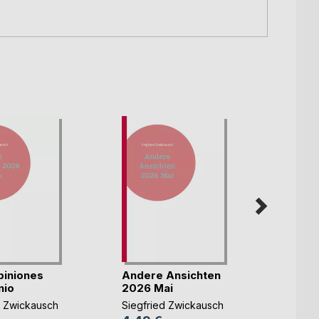
piniones
Andere Ansichten
Autre
nio
2026 Mai
mai
d Zwickausch
Siegfried Zwickausch
Siegfr