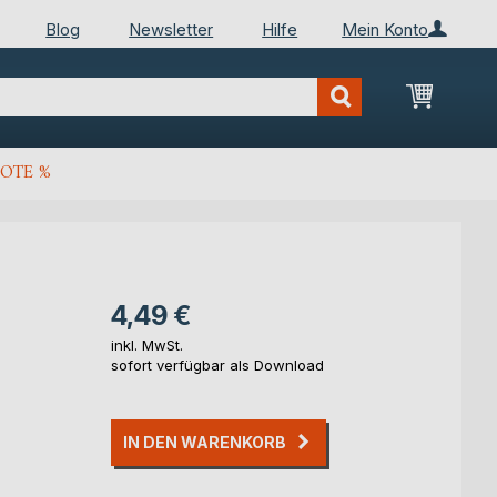
Blog
Newsletter
Hilfe
Mein Konto
Mein Wa
OTE %
4,49 €
inkl. MwSt.
sofort verfügbar als Download
IN DEN WARENKORB