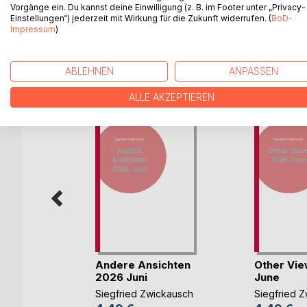
Vorgänge ein. Du kannst deine Einwilligung (z. B. im Footer unter „Privacy-
opiniones al respecto aquí. Esto no quiere decir
Einstellungen“) jederzeit mit Wirkung für die Zukunft widerrufen. (
BoD-
Impressum
)
ABLEHNEN
ANPASSEN
WEITERE TITEL BEI
Bo
ALLE AKZEPTIEREN
ones
Andere Ansichten
Other Vi
026
2026 Juni
June
ckausch
Siegfried Zwickausch
Siegfried 