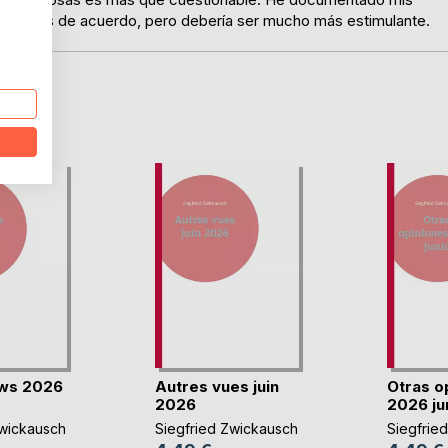
 que estés de acuerdo, pero debería ser mucho más estimulante.
D
ews 2026
Autres vues juin
Otras o
2026
2026 ju
Zwickausch
Siegfried Zwickausch
Siegfrie