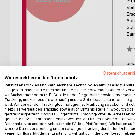
ISB
Ver
Ers
Spr
Sch
Barr
Bew
0%
erhä
Datenschutzerk
Wir respektieren den Datenschutz
Wir nutzen Cookies und vergleichbare Technologien auf unserer Website
Einige von ihnen sind essenziell und technisch notwendig. Daneben ver
wir Analysemethoden (z. B. Cookies oder Fingerprints sowie serverseitig
Tracking), um zu messen, wie häufig unsere Seite besucht und wie sie ge
wird. Wir verwenden Trackingtechnologien zu Marketingzwecken und se
BESCHREIBUNG
AUTOR/IN
PRESSES
hierzu serverseitiges Tracking sowie auch Drittanbieter ein, wodurch ggf.
geräteübergreifend Cookies, Fingerprints, Tracking-Pixel, IP-Adressen s
gehashte E-Mail-Adressen genutzt werden. Auf unserer Seite betten wir
Si miras la sociedad, la economía y los conflict
Drittinhalte von anderen Anbietern ein (Video-Plattformen). Wir haben auf
conflictos en nuestro planeta. Las personas indiv
weitere Datenverarbeitung und ein etwaiges Tracking durch den Drittanbi
keinen Einfluss. Mit deiner Einstellung willigst du in die oben beschriebe
exactamente en su sentido. Si puedes prevenir 