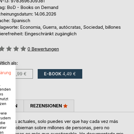
N-13: 9783696309381
lag: BoD - Books on Demand
cheinungsdatum: 14.06.2026
ache: Spanisch
lagworte: Economia, Guerra, autócratas, Sociedad, billones
ierefreiheit: Eingeschränkt zugänglich
ertung::
0
Bewertungen
ltlich als:
lärung
BUCH
14,99 €
E-BOOK
4,49 €
.
wenden
es
nutzt
tzen
TIMMEN
REZENSIONEN
owie
 zudem
os armados actuales, solo puedes ver que hay cada vez más
 die
iduales gobiernan sobre millones de personas, pero no
eter
nen
algunas cosas es más que cuestionable. He documentado mis