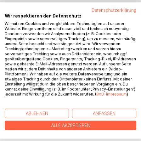
Datenschutzerklärung
BESCHREIBUNG
Wir respektieren den Datenschutz
Wir nutzen Cookies und vergleichbare Technologien auf unserer
Website. Einige von ihnen sind essenziell und technisch notwendig.
Ein Raumschiff von der Erde ist verschollen. Gleichzeitig
Daneben verwenden wir Analysemethoden (z. B. Cookies oder
droht eine unbekannte Gefahr der Erde.
Fingerprints sowie serverseitiges Tracking), um zu messen, wie häufig
unsere Seite besucht und wie sie genutzt wird. Wir verwenden
Trackingtechnologien zu Marketingzwecken und setzen hierzu
Corinna und Samantha sind wieder einmal im Weltall
serverseitiges Tracking sowie auch Drittanbieter ein, wodurch ggf.
unterwegs.
geräteübergreifend Cookies, Fingerprints, Tracking-Pixel, IP-Adressen
Auch dieses Mal erwarten sie viele haar­sträubende
sowie gehashte E-Mail-Adressen genutzt werden. Auf unserer Seite
betten wir zudem Drittinhalte von anderen Anbietern ein (Video-
Abenteuer.
Plattformen). Wir haben auf die weitere Datenverarbeitung und ein
Als sie schließlich zur Erde zurückkehren, ist nichts mehr
etwaiges Tracking durch den Drittanbieter keinen Einfluss. Mit deiner
wie es war.
Einstellung willigst du in die oben beschriebenen Vorgänge ein. Du
kannst deine Einwilligung (z. B. im Footer unter „Privacy-Einstellungen“)
jederzeit mit Wirkung für die Zukunft widerrufen. (
BoD-Impressum
)
AUTOR/IN
ABLEHNEN
ANPASSEN
PRESSESTIMMEN
ALLE AKZEPTIEREN
REZENSIONEN