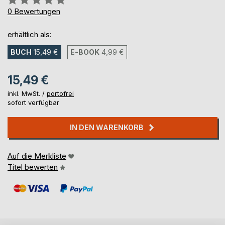
0%
0
Bewertungen
erhältlich als:
BUCH
15,49 €
E-BOOK
4,99 €
15,49 €
inkl. MwSt. /
portofrei
sofort verfügbar
IN DEN WARENKORB
Auf die Merkliste
Titel bewerten