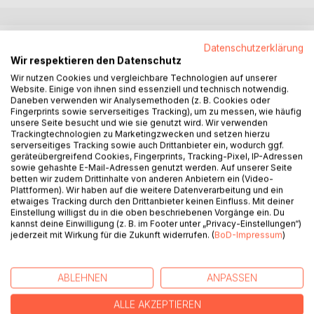
BESCHREIBUNG
Datenschutzerklärung
Wir respektieren den Datenschutz
Wir nutzen Cookies und vergleichbare Technologien auf unserer
Nach der Aufdeckung der Intrige in Eisenheim wird die
Website. Einige von ihnen sind essenziell und technisch notwendig.
Inquisitorin Klara Gemmingen nach Ostheim entsendet. Das
Daneben verwenden wir Analysemethoden (z. B. Cookies oder
Fingerprints sowie serverseitiges Tracking), um zu messen, wie häufig
Kurfürstentum wird von einer Seuche geplagt, die stark an
unsere Seite besucht und wie sie genutzt wird. Wir verwenden
die Vorfälle in Eisenheim erinnert. Ebenso hat das Dekret
Trackingtechnologien zu Marketingzwecken und setzen hierzu
über die Gleichstellung von Zwerg und Mensch ein
serverseitiges Tracking sowie auch Drittanbieter ein, wodurch ggf.
politisches Schisma hervorgerufen. Kirchenkritik wird
geräteübergreifend Cookies, Fingerprints, Tracking-Pixel, IP-Adressen
sowie gehashte E-Mail-Adressen genutzt werden. Auf unserer Seite
geäußert und die gespaltene Bevölkerung setzt die Politik
betten wir zudem Drittinhalte von anderen Anbietern ein (Video-
unter Druck. Klara Gemmingen versucht all dies
Plattformen). Wir haben auf die weitere Datenverarbeitung und ein
aufzuklären, herauszufinden, wie dies im Zusammenhang
etwaiges Tracking durch den Drittanbieter keinen Einfluss. Mit deiner
Einstellung willigst du in die oben beschriebenen Vorgänge ein. Du
steht und muss dabei auch gegen ihre eigenen Dämonen
kannst deine Einwilligung (z. B. im Footer unter „Privacy-Einstellungen“)
ankämpfen.
jederzeit mit Wirkung für die Zukunft widerrufen. (
BoD-Impressum
)
Ostheim ist das zweite Buch, das in der Dark Fantasy Welt
ABLEHNEN
ANPASSEN
Agahma spielt. Eine Geschichte voll dunkler Geheimnisse,
politischer Unruhen und schwarzer Magie.
ALLE AKZEPTIEREN