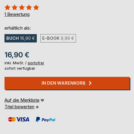
Bewertung::
100%
1
Bewertung
erhältlich als:
BUCH
16,90 €
E-BOOK
9,99 €
16,90 €
inkl. MwSt. /
portofrei
sofort verfügbar
IN DEN WARENKORB
Auf die Merkliste
Titel bewerten