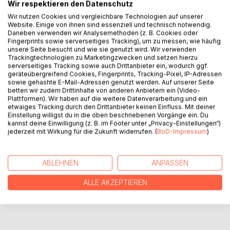
in das Land von Sehnsucht und Liebe,
Wir respektieren den Datenschutz
Schmerz und Wandlung.
Wir nutzen Cookies und vergleichbare Technologien auf unserer
Website. Einige von ihnen sind essenziell und technisch notwendig.
Einfach nur tanzen und dem schwer gewordenen Herzen
Daneben verwenden wir Analysemethoden (z. B. Cookies oder
liegt die Welt erneut zu Füßen.
Fingerprints sowie serverseitiges Tracking), um zu messen, wie häufig
Eine handschriftliche Erzählung
unsere Seite besucht und wie sie genutzt wird. Wir verwenden
eingearbeitet in farbige Zeichnungen
Trackingtechnologien zu Marketingzwecken und setzen hierzu
serverseitiges Tracking sowie auch Drittanbieter ein, wodurch ggf.
von Tieren, Pflanzen
geräteübergreifend Cookies, Fingerprints, Tracking-Pixel, IP-Adressen
und den Wundern der Natur.
sowie gehashte E-Mail-Adressen genutzt werden. Auf unserer Seite
betten wir zudem Drittinhalte von anderen Anbietern ein (Video-
Plattformen). Wir haben auf die weitere Datenverarbeitung und ein
etwaiges Tracking durch den Drittanbieter keinen Einfluss. Mit deiner
Einstellung willigst du in die oben beschriebenen Vorgänge ein. Du
AUTOR/IN
kannst deine Einwilligung (z. B. im Footer unter „Privacy-Einstellungen“)
jederzeit mit Wirkung für die Zukunft widerrufen. (
BoD-Impressum
)
PRESSESTIMMEN
ABLEHNEN
ANPASSEN
REZENSIONEN
ALLE AKZEPTIEREN