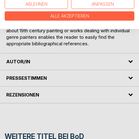
The bibliography focuses on 19th century genre painting in
ABLEHNEN
ANPASSEN
Europe and the USA and includes more than 500
ALLE AKZEPTIEREN
references of mainly German and English works. The
subdivision into different sections such as general works
about 19th century painting or works dealing with individual
genre painters enables the reader to easily find the
appropriate bibliographical references.
AUTOR/IN
PRESSESTIMMEN
REZENSIONEN
WEITERE TITEL BEI
BoD