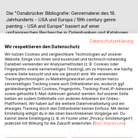
Die "Osnabrücker Bibliografie: Genremalerei des 19.
Jahrhunderts - USA und Europa / 19th century genre
painting - USA and Europe" basiert auf einer
umfangreichen Recherche in Datenbanken und Katalogen.
Datenschutzerklärung
Die Bibliografie umfasst mehr als 500 Quellenangaben vor
Wir respektieren den Datenschutz
allem deutsch- und englischsprachiger Literatur zur
Wir nutzen Cookies und vergleichbare Technologien auf unserer
Genremalerei des 19. Jahrhunderts in Europa und den USA.
Website. Einige von ihnen sind essenziell und technisch notwendig.
Daneben verwenden wir Analysemethoden (z. B. Cookies oder
Die detaillierte Gliederung in verschiedene Rubriken von
Fingerprints sowie serverseitiges Tracking), um zu messen, wie häufig
allgemeinen Überblickswerken zu der Malerei des 19.
unsere Seite besucht und wie sie genutzt wird. Wir verwenden
Jahrhunderts bis hin zu einzelnen wichtigen Genremalern
Trackingtechnologien zu Marketingzwecken und setzen hierzu
dieser Zeit ermöglicht das schnelle Auffinden der
serverseitiges Tracking sowie auch Drittanbieter ein, wodurch ggf.
geräteübergreifend Cookies, Fingerprints, Tracking-Pixel, IP-Adressen
passenden Literatur.
sowie gehashte E-Mail-Adressen genutzt werden. Auf unserer Seite
betten wir zudem Drittinhalte von anderen Anbietern ein (Video-
Plattformen). Wir haben auf die weitere Datenverarbeitung und ein
etwaiges Tracking durch den Drittanbieter keinen Einfluss. Mit deiner
The "Osnabrücker Bibliografie: Genremalerei des 19.
Einstellung willigst du in die oben beschriebenen Vorgänge ein. Du
Jahrhunderts - USA und Europa / 19th century genre
kannst deine Einwilligung (z. B. im Footer unter „Privacy-Einstellungen“)
painting - USA and Europe" is based upon an extensive
jederzeit mit Wirkung für die Zukunft widerrufen. (
BoD-Impressum
)
search in databases and catalogues.