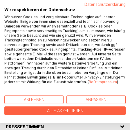
Datenschutzerklärung
Wir respektieren den Datenschutz
BESCHREIBUNG
Wir nutzen Cookies und vergleichbare Technologien auf unserer
Website. Einige von ihnen sind essenziell und technisch notwendig.
Daneben verwenden wir Analysemethoden (z. B. Cookies oder
Oskar erfährt nach seiner Rückkehr aus dem Winterurlaub,
Fingerprints sowie serverseitiges Tracking), um zu messen, wie häufig
dass seine Klassenkameradin Lea vermisst wird. Der
unsere Seite besucht und wie sie genutzt wird. Wir verwenden
Zauberer Tarabassini redet ihm ein, dass nur er Lea finden
Trackingtechnologien zu Marketingzwecken und setzen hierzu
serverseitiges Tracking sowie auch Drittanbieter ein, wodurch ggf.
kann. Eines Tages landet der Zehnjährige unfreiwillig mit
geräteübergreifend Cookies, Fingerprints, Tracking-Pixel, IP-Adressen
dem Jeep seines Vaters in dem Land Hokuspokus.
sowie gehashte E-Mail-Adressen genutzt werden. Auf unserer Seite
Dort verwandelt eine Hexe Oskar in ein Schaf. Zum Glück
betten wir zudem Drittinhalte von anderen Anbietern ein (Video-
Plattformen). Wir haben auf die weitere Datenverarbeitung und ein
macht er die Bekanntschaft mit einem Einhorn, das ihm bei
etwaiges Tracking durch den Drittanbieter keinen Einfluss. Mit deiner
der Suche nach Lea hilft. Die weiß gemusterte Feder aus
Einstellung willigst du in die oben beschriebenen Vorgänge ein. Du
Tarabassinis Umhang, die der Viertklässler besitzt, hat
kannst deine Einwilligung (z. B. im Footer unter „Privacy-Einstellungen“)
jederzeit mit Wirkung für die Zukunft widerrufen. (
BoD-Impressum
)
Zauberkräfte. Aber Oskar verliert sie auf der Reise durch
Hokuspokus. Gelingt es ihm trotzdem, Lea in dem
unbekannten Land zu finden?
ABLEHNEN
ANPASSEN
ALLE AKZEPTIEREN
AUTOR/IN
PRESSESTIMMEN