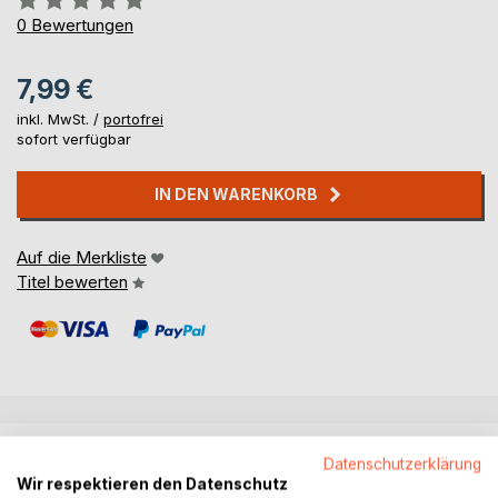
0%
0
Bewertungen
7,99 €
inkl. MwSt. /
portofrei
sofort verfügbar
IN DEN WARENKORB
Auf die Merkliste
Titel bewerten
BESCHREIBUNG
Datenschutzerklärung
Wir respektieren den Datenschutz