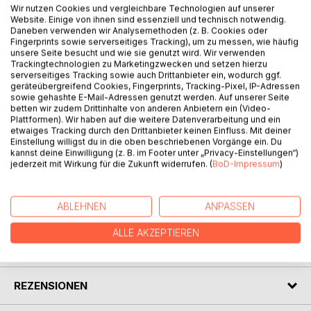
Wir nutzen Cookies und vergleichbare Technologien auf unserer
Origine erzählt die berührende Geschichte einer Frau, die
Website. Einige von ihnen sind essenziell und technisch notwendig.
an ihrem Geburtstag ein Tagebuch ihres Urgroßvaters
Daneben verwenden wir Analysemethoden (z. B. Cookies oder
Jakob erhält und somit erst sehr spät in ihrem Leben von
Fingerprints sowie serverseitiges Tracking), um zu messen, wie häufig
unsere Seite besucht und wie sie genutzt wird. Wir verwenden
seiner Existenz erfährt. Jakob diente im ersten Weltkrieg in
Trackingtechnologien zu Marketingzwecken und setzen hierzu
der rumänischen Armee, ging dann nach Paris, heiratete
serverseitiges Tracking sowie auch Drittanbieter ein, wodurch ggf.
seine große Liebe und fand in Hamburg eine neue Heimat.
geräteübergreifend Cookies, Fingerprints, Tracking-Pixel, IP-Adressen
Neugierig auf ihre Herkunft und mit dem Ziel ihre
sowie gehashte E-Mail-Adressen genutzt werden. Auf unserer Seite
betten wir zudem Drittinhalte von anderen Anbietern ein (Video-
verlorenen Wurzeln zu finden, wagt sie den großen Schritt
Plattformen). Wir haben auf die weitere Datenverarbeitung und ein
und tritt eine Reise von Hamburg über Paris nach Rumänien
etwaiges Tracking durch den Drittanbieter keinen Einfluss. Mit deiner
an. Eine Reise, die unter die Haut geht und in der Identität
Einstellung willigst du in die oben beschriebenen Vorgänge ein. Du
kannst deine Einwilligung (z. B. im Footer unter „Privacy-Einstellungen“)
und die Suche nach dem eigenen Platz im Leben eine
jederzeit mit Wirkung für die Zukunft widerrufen. (
BoD-Impressum
)
wichtige Rolle spielen.
ABLEHNEN
ANPASSEN
AUTOR/IN
ALLE AKZEPTIEREN
PRESSESTIMMEN
REZENSIONEN