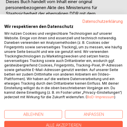
Dieses Buch handelt vom Inhalt einer original
personenbezogenen Akte des Ministeriums für
Staatssicherheit der ehemaligen DDR mit dem
Aktenzeichen: Rangierer XV 5297/82. In dieser Stasi-Akte
Datenschutzerklärung
mit Zusatzinformationen befinden sich Dokumente und
Wir respektieren den Datenschutz
Berichte von und über Personen beziehungsweise
Wir nutzen Cookies und vergleichbare Technologien auf unserer
Behörden, die damals vom Ministerium für Staatssicherheit
Website. Einige von ihnen sind essenziell und technisch notwendig.
Daneben verwenden wir Analysemethoden (z. B. Cookies oder
befragt, angeworben oder in einer anderen Form zur
Fingerprints sowie serverseitiges Tracking), um zu messen, wie häufig
Auskunft verpflichtet und mit der Charakterisierung und
unsere Seite besucht und wie sie genutzt wird. Wir verwenden
Überwachung von Rainer S. beauftragt wurden. Die
Trackingtechnologien zu Marketingzwecken und setzen hierzu
Leserinnen und Leser stoßen auf Widersprüche,
serverseitiges Tracking sowie auch Drittanbieter ein, wodurch ggf.
geräteübergreifend Cookies, Fingerprints, Tracking-Pixel, IP-Adressen
Unwahrheiten und gezielten Lügen der Stasi, die im
sowie gehashte E-Mail-Adressen genutzt werden. Auf unserer Seite
Zusammenhang mit damals staatsfeindlichen Einstellungen
betten wir zudem Drittinhalte von anderen Anbietern ein (Video-
der betreffenden Person üblich waren und dem Staat als
Plattformen). Wir haben auf die weitere Datenverarbeitung und ein
etwaiges Tracking durch den Drittanbieter keinen Einfluss. Mit deiner
Mittel zum Zweck dienten. Die Legendenbildung führte
Einstellung willigst du in die oben beschriebenen Vorgänge ein. Du
umso schneller dazu, dass Rainer S. diesem politischen
kannst deine Einwilligung (z. B. im Footer unter „Privacy-Einstellungen“)
System den Rücken kehrte und im Jahr 1984 nach
jederzeit mit Wirkung für die Zukunft widerrufen. (
BoD-Impressum
)
Westberlin übersiedelte. Das Buch umfasst den Zeitraum
zwischen 1979 und 1987, also drei weitere Jahre in denen
Rainer S. aus Berlin-Mitte Zielperson der Stasi war und
ABLEHNEN
ANPASSEN
auch nach legaler Übersiedlung nach West-Berlin weiter
ALLE AKZEPTIEREN
observiert wurde.