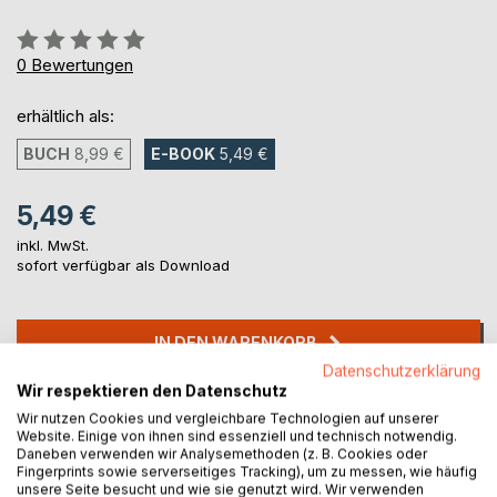
Bewertung::
0%
0
Bewertungen
erhältlich als:
BUCH
8,99 €
E-BOOK
5,49 €
5,49 €
inkl. MwSt.
sofort verfügbar als Download
IN DEN WARENKORB
Datenschutzerklärung
Wir respektieren den Datenschutz
Auf die Merkliste
Wir nutzen Cookies und vergleichbare Technologien auf unserer
Titel bewerten
Website. Einige von ihnen sind essenziell und technisch notwendig.
Daneben verwenden wir Analysemethoden (z. B. Cookies oder
Fingerprints sowie serverseitiges Tracking), um zu messen, wie häufig
unsere Seite besucht und wie sie genutzt wird. Wir verwenden