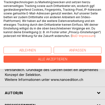
Trackingtechnologien zu Marketingzwecken und setzen hierzu
serverseitiges Tracking sowie auch Drittanbieter ein, wodurch ggf.
geräteübergreifend Cookies, Fingerprints, Tracking-Pixel, IP-Adressen
sowie gehashte E-Mail-Adressen genutzt werden. Auf unserer Seite
betten wir zudem Drittinhalte von anderen Anbietern ein (Video-
Plattformen). Wir haben auf die weitere Datenverarbeitung und ein
BESCHREIBUNG
etwaiges Tracking durch den Drittanbieter keinen Einfluss. Mit deiner
Einstellung willigst du in die oben beschriebenen Vorgänge ein. Du
kannst deine Einwilligung (z. B. im Footer unter „Privacy-Einstellungen“)
Ordnung wurde bis anhin nur in bestimmten
jederzeit mit Wirkung für die Zukunft widerrufen. (
BoD-Impressum
)
Wissensgebieten
definiert und angewendet. In Ergänzung dazu wird hier ein
einfaches, allgemeines Modell der Ordnung beschrieben.
ABLEHNEN
ANPASSEN
Es ist nachvollziehbar und sorgfältig hergeleitet, Ursachen
ALLE AKZEPTIEREN
und Wirkungen eingeschlossen. Beispiele aus Natur,
Technik und Gesellschaft machen die Zusammenhänge
verständlich. Grundlage des Ganzen bildet ein allgemeines
Konzept der Selektion.
Weitere Informationen unter www.nanoedition.ch
AUTOR/IN