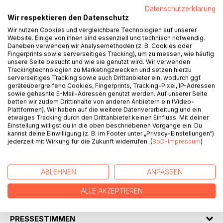
Datenschutzerklärung
Wir respektieren den Datenschutz
BESCHREIBUNG
Wir nutzen Cookies und vergleichbare Technologien auf unserer
Website. Einige von ihnen sind essenziell und technisch notwendig.
Daneben verwenden wir Analysemethoden (z. B. Cookies oder
Die einundzwanzigjährige Emily genießt ihr exzessives
Fingerprints sowie serverseitiges Tracking), um zu messen, wie häufig
Leben. Sie ist wild, spontan und unkontrollierbar. Eines
unsere Seite besucht und wie sie genutzt wird. Wir verwenden
Tages will sie beweisen, dass sie jeden Kerl rumkriegen
Trackingtechnologien zu Marketingzwecken und setzen hierzu
serverseitiges Tracking sowie auch Drittanbieter ein, wodurch ggf.
kann und gerät an den vierundsechzigjährigen William, der
geräteübergreifend Cookies, Fingerprints, Tracking-Pixel, IP-Adressen
beim Sex mit ihr einen Herzanfall bekommt. Anstatt zu
sowie gehashte E-Mail-Adressen genutzt werden. Auf unserer Seite
helfen, beleidigt sie ihn und überlässt ihn sich selbst. Noch
betten wir zudem Drittinhalte von anderen Anbietern ein (Video-
Plattformen). Wir haben auf die weitere Datenverarbeitung und ein
am selben Tag erleidet Emily einen schweren Unfall und
etwaiges Tracking durch den Drittanbieter keinen Einfluss. Mit deiner
landet im Rollstuhl. Ihr Lebensmut verlässt sie. Verbittert
Einstellung willigst du in die oben beschriebenen Vorgänge ein. Du
und suizidgefährdet strapaziert sie Freunde und Pfleger.
kannst deine Einwilligung (z. B. im Footer unter „Privacy-Einstellungen“)
jederzeit mit Wirkung für die Zukunft widerrufen. (
BoD-Impressum
)
Als niemand mehr mit ihr zusammenarbeiten will, bekommt
sie einen neuen Arzt zugewiesen.
Es ist William.
ABLEHNEN
ANPASSEN
ALLE AKZEPTIEREN
AUTOR/IN
PRESSESTIMMEN