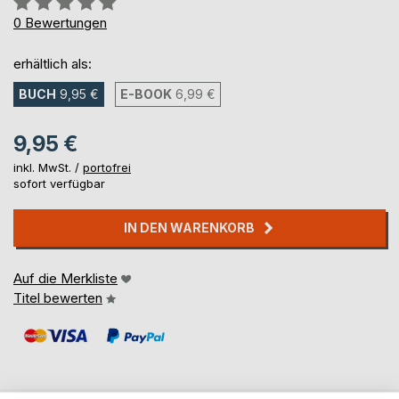
0%
0
Bewertungen
erhältlich als:
BUCH
9,95 €
E-BOOK
6,99 €
9,95 €
inkl. MwSt. /
portofrei
sofort verfügbar
IN DEN WARENKORB
Auf die Merkliste
Titel bewerten