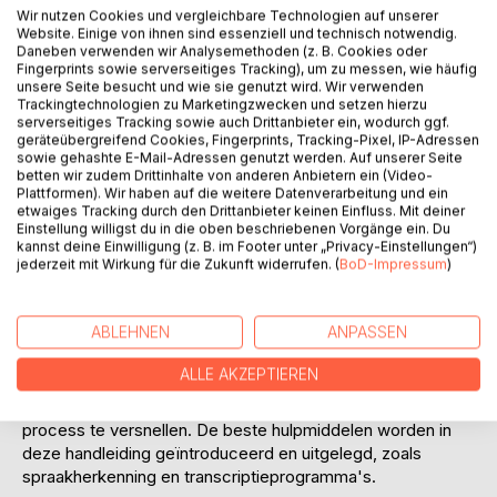
Wir nutzen Cookies und vergleichbare Technologien auf unserer
Website. Einige von ihnen sind essenziell und technisch notwendig.
Daneben verwenden wir Analysemethoden (z. B. Cookies oder
Fingerprints sowie serverseitiges Tracking), um zu messen, wie häufig
unsere Seite besucht und wie sie genutzt wird. Wir verwenden
Trackingtechnologien zu Marketingzwecken und setzen hierzu
serverseitiges Tracking sowie auch Drittanbieter ein, wodurch ggf.
geräteübergreifend Cookies, Fingerprints, Tracking-Pixel, IP-Adressen
BESCHREIBUNG
sowie gehashte E-Mail-Adressen genutzt werden. Auf unserer Seite
betten wir zudem Drittinhalte von anderen Anbietern ein (Video-
Plattformen). Wir haben auf die weitere Datenverarbeitung und ein
etwaiges Tracking durch den Drittanbieter keinen Einfluss. Mit deiner
In deze handleiding voor het afnemen en transcriberen van
Einstellung willigst du in die oben beschriebenen Vorgänge ein. Du
interviews vind je alles voor het transcriberen en
kannst deine Einwilligung (z. B. im Footer unter „Privacy-Einstellungen“)
jederzeit mit Wirkung für die Zukunft widerrufen. (
BoD-Impressum
)
analyseren van audio- en video-opnamen. De
hoofdonderwerpen zijn het plannen van het project, de
opnametechnieken,transcribeer tips & tools en
ABLEHNEN
ANPASSEN
inhoudsanalyse .
ALLE AKZEPTIEREN
Het transcriberen van een interview kan veel tijd in beslag
nemen. Met behulp van tips and tools is het mogelijk dit
process te versnellen. De beste hulpmiddelen worden in
deze handleiding geïntroduceerd en uitgelegd, zoals
spraakherkenning en transcriptieprogramma's.