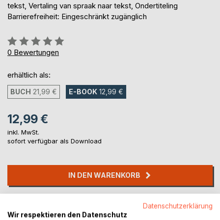
tekst, Vertaling van spraak naar tekst, Ondertiteling
Barrierefreiheit: Eingeschränkt zugänglich
Bewertung::
0%
0
Bewertungen
erhältlich als:
BUCH
21,99 €
E-BOOK
12,99 €
12,99 €
inkl. MwSt.
sofort verfügbar als Download
IN DEN WARENKORB
Auf die Merkliste
Datenschutzerklärung
Titel bewerten
Wir respektieren den Datenschutz