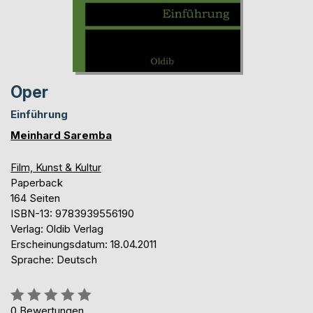
Oper
Einführung
Meinhard Saremba
Film, Kunst & Kultur
Paperback
164 Seiten
ISBN-13: 9783939556190
Verlag: Oldib Verlag
Erscheinungsdatum: 18.04.2011
Sprache: Deutsch
Bewertung::
0%
0
Bewertungen