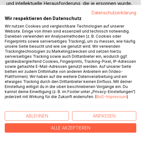
und intellektuelle Herausforderung, die je ersonnen wurde.
Allerdings ist die Oper auch die anstrengendste Kunst, die
Datenschutzerklärung
man sich denken kann – sowohl für die beteiligten
Wir respektieren den Datenschutz
Interpreten als auch für die Besucher. Sie umfasst und
Wir nutzen Cookies und vergleichbare Technologien auf unserer
vereint Historie, Kulturgeschichte, Literatur, Malerei,
Website. Einige von ihnen sind essenziell und technisch notwendig.
bildende nebst darstellender Kunst und Musik. Nicht zuletzt
Daneben verwenden wir Analysemethoden (z. B. Cookies oder
Fingerprints sowie serverseitiges Tracking), um zu messen, wie häufig
ist die Oper eine Sinn stiftende Vereinigung von
unsere Seite besucht und wie sie genutzt wird. Wir verwenden
Gegensätzen.
Trackingtechnologien zu Marketingzwecken und setzen hierzu
Die vor 400 Jahren in Italien geschaffene Oper hat im Laufe
serverseitiges Tracking sowie auch Drittanbieter ein, wodurch ggf.
geräteübergreifend Cookies, Fingerprints, Tracking-Pixel, IP-Adressen
der Zeit viele Wandlungen durchgemacht und in anderen
sowie gehashte E-Mail-Adressen genutzt werden. Auf unserer Seite
Ländern eigenständige Ausprägungen hervorgebracht. Der
betten wir zudem Drittinhalte von anderen Anbietern ein (Video-
in diesem Band vorgestellte Zugang zur Oper beleuchtet
Plattformen). Wir haben auf die weitere Datenverarbeitung und ein
etwaiges Tracking durch den Drittanbieter keinen Einfluss. Mit deiner
den zeitlichen Kontext und die konzeptionellen Grundlagen
Einstellung willigst du in die oben beschriebenen Vorgänge ein. Du
anhand von exemplarisch ausgewählten Werken.
kannst deine Einwilligung (z. B. im Footer unter „Privacy-Einstellungen“)
Der Band regt nicht nur erfahrene Opernfreunde zu einem
jederzeit mit Wirkung für die Zukunft widerrufen. (
BoD-Impressum
)
neuen Überdenken einer umstrittenen Kunstform an,
sondern vermittelt Neugierigen und „Opern-Anfängern“ die
Grundlagen für ein weiter reichendes Verständnis.
ABLEHNEN
ANPASSEN
ALLE AKZEPTIEREN
AUTOR/IN