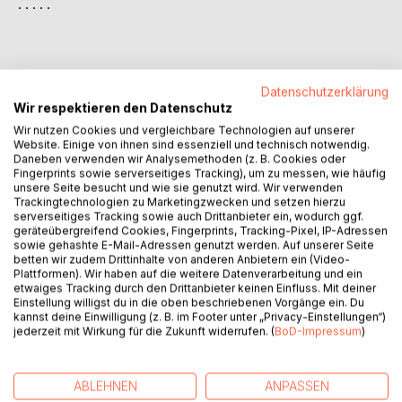
. . . . .
Datenschutzerklärung
Die Fortsetzung von "Masked Hearts"
Wir respektieren den Datenschutz
Amber und Carters Abenteuer geht endlich weiter!
Wir nutzen Cookies und vergleichbare Technologien auf unserer
Website. Einige von ihnen sind essenziell und technisch notwendig.
Nachdem Carter von der Organisation fliehen konnte, tut
Daneben verwenden wir Analysemethoden (z. B. Cookies oder
sie sich immer noch schwer damit, Fuß in der ihr neuen
Fingerprints sowie serverseitiges Tracking), um zu messen, wie häufig
unsere Seite besucht und wie sie genutzt wird. Wir verwenden
Welt zu fassen - einer Welt mit Amber.
Trackingtechnologien zu Marketingzwecken und setzen hierzu
Als dann auch noch ein mysteriöser Mann auftaucht, der sie
serverseitiges Tracking sowie auch Drittanbieter ein, wodurch ggf.
zu verfolgen scheint, läuft alles aus dem Ruder. Kommt er
geräteübergreifend Cookies, Fingerprints, Tracking-Pixel, IP-Adressen
sowie gehashte E-Mail-Adressen genutzt werden. Auf unserer Seite
etwa von der Organisation? Sind Carter und Amber in
betten wir zudem Drittinhalte von anderen Anbietern ein (Video-
Gefahr?
Plattformen). Wir haben auf die weitere Datenverarbeitung und ein
Zusammen stürzen die beiden sich in ein Abenteuer voller
etwaiges Tracking durch den Drittanbieter keinen Einfluss. Mit deiner
Einstellung willigst du in die oben beschriebenen Vorgänge ein. Du
Action, Gefühlen und Überraschungen!
kannst deine Einwilligung (z. B. im Footer unter „Privacy-Einstellungen“)
jederzeit mit Wirkung für die Zukunft widerrufen. (
BoD-Impressum
)
. . . . .
ABLEHNEN
ANPASSEN