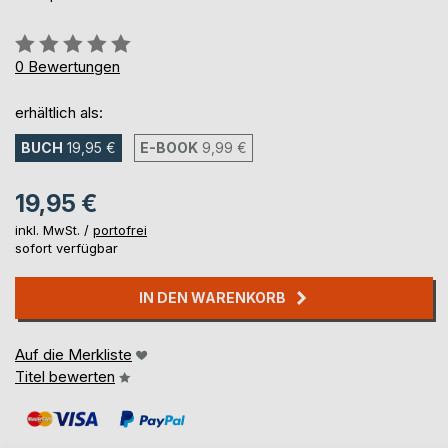
Bewertung::
0%
0
Bewertungen
erhältlich als:
BUCH
19,95 €
E-BOOK
9,99 €
19,95 €
inkl. MwSt. /
portofrei
sofort verfügbar
IN DEN WARENKORB
Auf die Merkliste
Titel bewerten