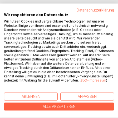
Datenschutzerklärung
Wir respektieren den Datenschutz
BESCHREIBUNG
Wir nutzen Cookies und vergleichbare Technologien auf unserer
Website. Einige von ihnen sind essenziell und technisch notwendig.
Daneben verwenden wir Analysemethoden (z. B. Cookies oder
Fingerprints sowie serverseitiges Tracking), um zu messen, wie häufig
Boaz Shitrit, ein israelischer Historiker, setzt alles daran,
unsere Seite besucht und wie sie genutzt wird. Wir verwenden
mehr über die Vergangenheit seines geliebten Großvaters
Trackingtechnologien zu Marketingzwecken und setzen hierzu
serverseitiges Tracking sowie auch Drittanbieter ein, wodurch ggf.
herauszufinden. Opa Abraham hat die Shoah überlebt und
geräteübergreifend Cookies, Fingerprints, Tracking-Pixel, IP-Adressen
sich im Kibbuz ein neues Leben aufgebaut. Er weigert sich,
sowie gehashte E-Mail-Adressen genutzt werden. Auf unserer Seite
mit seinem Enkel über seine Erfahrungen zu sprechen.
betten wir zudem Drittinhalte von anderen Anbietern ein (Video-
Plattformen). Wir haben auf die weitere Datenverarbeitung und ein
An der Universität verliebt sich Boaz in eine Palästinenserin.
etwaiges Tracking durch den Drittanbieter keinen Einfluss. Mit deiner
Trotz der Ablehnung ihrer Eltern und Brüder heiraten die
Einstellung willigst du in die oben beschriebenen Vorgänge ein. Du
beiden.
kannst deine Einwilligung (z. B. im Footer unter „Privacy-Einstellungen“)
jederzeit mit Wirkung für die Zukunft widerrufen. (
BoD-Impressum
)
Für seine Nachforschungen reist Boaz nach Deutschland
und stößt auf erste Spuren Abrahams. In Frankfurt trifft er
auf einen ehemaligen Gefährten seines Großvaters.
ABLEHNEN
ANPASSEN
Dessen Enthüllungen drohen die Familie zu zerreißen.
ALLE AKZEPTIEREN
AUTOR/IN