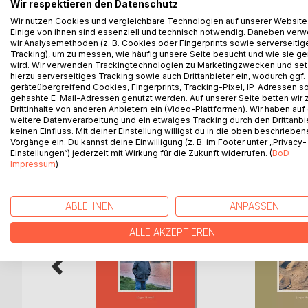
Die vorliegende Schrift ist eine Fortsetzung von „O
Wir respektieren den Datenschutz
heilsamer Biografiearbeit.
Wir nutzen Cookies und vergleichbare Technologien auf unserer Website
Einige von ihnen sind essenziell und technisch notwendig. Daneben ver
Im Dezember 2011 hatte mich Rahel, eine gute Fr
wir Analysemethoden (z. B. Cookies oder Fingerprints sowie serverseitig
Erinnerungsalbums auf die Idee gebracht, mich vo
Tracking), um zu messen, wie häufig unsere Seite besucht und wie sie ge
Schriftlichkeit für unsern Enkel ehrliche Antworte
wird. Wir verwenden Trackingtechnologien zu Marketingzwecken und se
ich für mein erstes Büchlein erhalten habe und kön
hierzu serverseitiges Tracking sowie auch Drittanbieter ein, wodurch ggf.
geräteübergreifend Cookies, Fingerprints, Tracking-Pixel, IP-Adressen s
gehashte E-Mail-Adressen genutzt werden. Auf unserer Seite betten wir
Drittinhalte von anderen Anbietern ein (Video-Plattformen). Wir haben auf
weitere Datenverarbeitung und ein etwaiges Tracking durch den Drittanbi
keinen Einfluss. Mit deiner Einstellung willigst du in die oben beschriebe
WEITERE TITEL BEI
Bo
Vorgänge ein. Du kannst deine Einwilligung (z. B. im Footer unter „Privacy-
Einstellungen“) jederzeit mit Wirkung für die Zukunft widerrufen. (
BoD-
Impressum
)
ABLEHNEN
ANPASSEN
ALLE AKZEPTIEREN