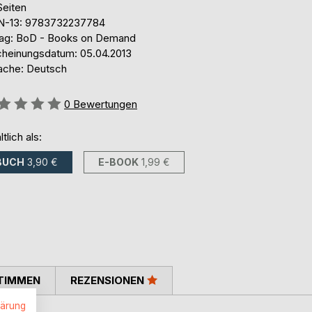
Seiten
N-13: 9783732237784
lag: BoD - Books on Demand
cheinungsdatum: 05.04.2013
ache: Deutsch
ertung::
0
Bewertungen
ltlich als:
BUCH
3,90 €
E-BOOK
1,99 €
TIMMEN
REZENSIONEN
lärung