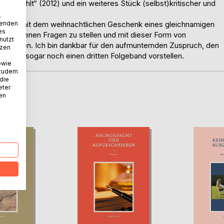
pa erzählt“ (2012) und ein weiteres Stück (selbst)kritischer und
.
wenden
eundin, mit dem weihnachtlichen Geschenk eines gleichnamigen
es
rgegebenen Fragen zu stellen und mit dieser Form von
nutzt
n zu finden. Ich bin dankbar für den aufmunternden Zuspruch, den
tzen
nte mir sogar noch einen dritten Folgeband vorstellen.
owie
 zudem
 die
eter
nen
D