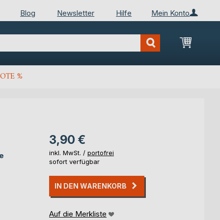
Blog
Newsletter
Hilfe
Mein Konto
Mein Wa
OTE %
3,90 €
inkl. MwSt. /
portofrei
ie
sofort verfügbar
IN DEN WARENKORB
Auf die Merkliste