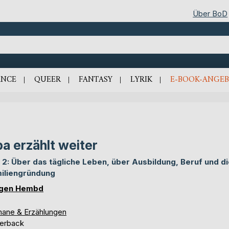
Über BoD
NCE
QUEER
FANTASY
LYRIK
E-BOOK-ANGEB
a erzählt weiter
l 2: Über das tägliche Leben, über Ausbildung, Beruf und d
iliengründung
rgen Hembd
ane & Erzählungen
erback