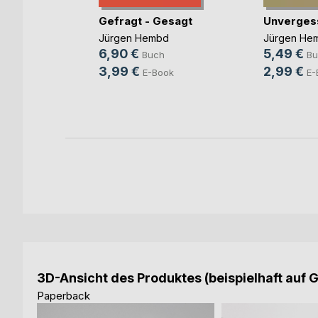
Gefragt - Gesagt
Unverges
nis der
Jürgen Hembd
Jürgen He
f de(...)
6,90 €
5,49 €
Buch
Bu
d
3,99 €
2,99 €
E-Book
E-
h
ok
3D-Ansicht des Produktes (beispielhaft auf 
Paperback