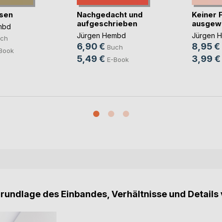
sen
Nachgedacht und
Keiner 
aufgeschrieben
ausgew
mbd
Jürgen Hembd
Jürgen 
ch
6,90 €
8,95 €
Buch
Book
5,49 €
3,99 €
E-Book
Grundlage des Einbandes, Verhältnisse und Details 