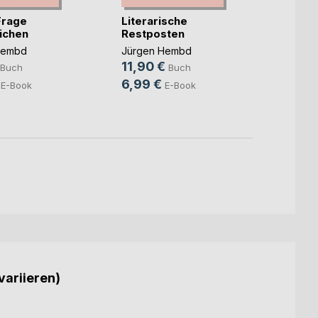
Frage
Literarische
Meine
ichen
Restposten
auf d
Hembd
Jürgen Hembd
Jürge
11,90 €
14,9
Buch
Buch
6,99 €
7,99
E-Book
E-Book
variieren)