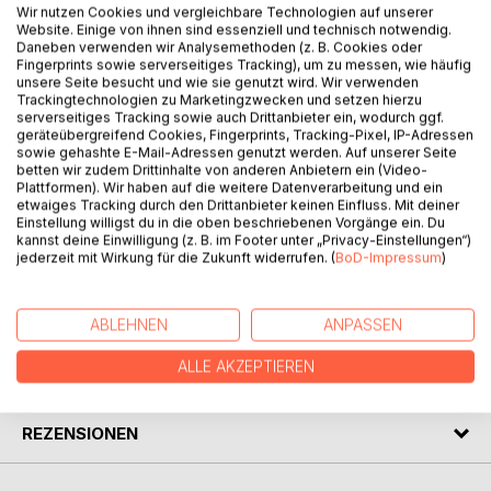
Wir nutzen Cookies und vergleichbare Technologien auf unserer
Website. Einige von ihnen sind essenziell und technisch notwendig.
Daneben verwenden wir Analysemethoden (z. B. Cookies oder
Fingerprints sowie serverseitiges Tracking), um zu messen, wie häufig
unsere Seite besucht und wie sie genutzt wird. Wir verwenden
BESCHREIBUNG
Trackingtechnologien zu Marketingzwecken und setzen hierzu
serverseitiges Tracking sowie auch Drittanbieter ein, wodurch ggf.
geräteübergreifend Cookies, Fingerprints, Tracking-Pixel, IP-Adressen
sowie gehashte E-Mail-Adressen genutzt werden. Auf unserer Seite
The preacher Master Eckhart was once accused of
betten wir zudem Drittinhalte von anderen Anbietern ein (Video-
heresy. He not only questioned the authority of the church,
Plattformen). Wir haben auf die weitere Datenverarbeitung und ein
etwaiges Tracking durch den Drittanbieter keinen Einfluss. Mit deiner
but also described the open secret that is spoken of today
Einstellung willigst du in die oben beschriebenen Vorgänge ein. Du
in Advaita and Nonduality. Andreas Müller presents mystical
kannst deine Einwilligung (z. B. im Footer unter „Privacy-Einstellungen“)
words of Master Eckhart and comments on them.
jederzeit mit Wirkung für die Zukunft widerrufen. (
BoD-Impressum
)
AUTOR/IN
ABLEHNEN
ANPASSEN
ALLE AKZEPTIEREN
PRESSESTIMMEN
REZENSIONEN