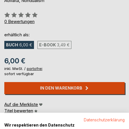
Advaita, Nondualism
Bewertung::
0%
0
Bewertungen
erhältlich als:
BUCH
6,00 €
E-BOOK
3,49 €
6,00 €
inkl. MwSt. /
portofrei
sofort verfügbar
IN DEN WARENKORB
Auf die Merkliste
Titel bewerten
Datenschutzerklärung
Wir respektieren den Datenschutz