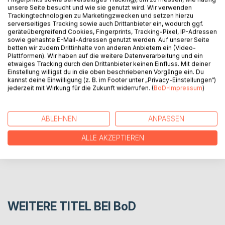
Gerry, the little boy who finds it difficult to make friends,
unsere Seite besucht und wie sie genutzt wird. Wir verwenden
provides an insight into his life. The lovingly illustrated book,
Trackingtechnologien zu Marketingzwecken und setzen hierzu
serverseitiges Tracking sowie auch Drittanbieter ein, wodurch ggf.
vividly sketched for children and adults, describes the male
geräteübergreifend Cookies, Fingerprints, Tracking-Pixel, IP-Adressen
characteristics of Asperger's syndrome. As the title
sowie gehashte E-Mail-Adressen genutzt werden. Auf unserer Seite
suggests there are no two children with Asperger
betten wir zudem Drittinhalte von anderen Anbietern ein (Video-
syndrome that are ever alike...
Plattformen). Wir haben auf die weitere Datenverarbeitung und ein
etwaiges Tracking durch den Drittanbieter keinen Einfluss. Mit deiner
Einstellung willigst du in die oben beschriebenen Vorgänge ein. Du
kannst deine Einwilligung (z. B. im Footer unter „Privacy-Einstellungen“)
AUTOR/IN
jederzeit mit Wirkung für die Zukunft widerrufen. (
BoD-Impressum
)
PRESSESTIMMEN
ABLEHNEN
ANPASSEN
ALLE AKZEPTIEREN
REZENSIONEN
WEITERE TITEL BEI
BoD