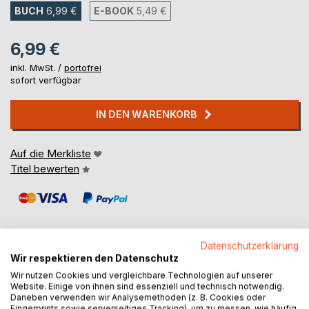
BUCH
6,99 €
E-BOOK
5,49 €
6,99 €
inkl. MwSt. /
portofrei
sofort verfügbar
IN DEN WARENKORB
Auf die Merkliste
Titel bewerten
Datenschutzerklärung
Wir respektieren den Datenschutz
BESCHREIBUNG
Wir nutzen Cookies und vergleichbare Technologien auf unserer
Website. Einige von ihnen sind essenziell und technisch notwendig.
Daneben verwenden wir Analysemethoden (z. B. Cookies oder
Fingerprints sowie serverseitiges Tracking), um zu messen, wie häufig