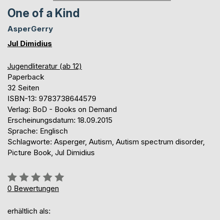
One of a Kind
AsperGerry
Jul Dimidius
Jugendliteratur (ab 12)
Paperback
32 Seiten
ISBN-13: 9783738644579
Verlag: BoD - Books on Demand
Erscheinungsdatum: 18.09.2015
Sprache: Englisch
Schlagworte: Asperger, Autism, Autism spectrum disorder,
Picture Book, Jul Dimidius
Bewertung::
0%
0
Bewertungen
erhältlich als: