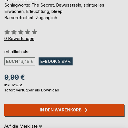
Schlagworte: The Secret, Bewusstsein, spirituelles
Erwachen, Erleuchtung, bleep
Barrierefreiheit: Zugänglich
Bewertung::
0%
0
Bewertungen
erhältlich als:
BUCH
16,49 €
E-BOOK
9,99 €
9,99 €
inkl. MwSt.
sofort verfügbar als Download
IN DEN WARENKORB
Auf die Merkliste