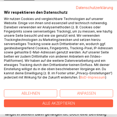
Titel bewerten
Datenschutzerklärung
Wir respektieren den Datenschutz
Wir nutzen Cookies und vergleichbare Technologien auf unserer
Website. Einige von ihnen sind essenziell und technisch notwendig.
Daneben verwenden wir Analysemethoden (z. B. Cookies oder
Fingerprints sowie serverseitiges Tracking), um zu messen, wie häufig
unsere Seite besucht und wie sie genutzt wird. Wir verwenden
Trackingtechnologien zu Marketingzwecken und setzen hierzu
BESCHREIBUNG
serverseitiges Tracking sowie auch Drittanbieter ein, wodurch ggf.
geräteübergreifend Cookies, Fingerprints, Tracking-Pixel, IP-Adressen
sowie gehashte E-Mail-Adressen genutzt werden. Auf unserer Seite
betten wir zudem Drittinhalte von anderen Anbietern ein (Video-
Aina ist ein guter Mensch. Das war sie schon immer. Doch
Plattformen). Wir haben auf die weitere Datenverarbeitung und ein
als sie versehentlich einen Mann ermordet, bricht eine
etwaiges Tracking durch den Drittanbieter keinen Einfluss. Mit deiner
Einstellung willigst du in die oben beschriebenen Vorgänge ein. Du
Seite aus ihr heraus, die sie ihr Leben lang nicht nur in sich
kannst deine Einwilligung (z. B. im Footer unter „Privacy-Einstellungen“)
selbst, sondern auch in der ganzen Welt stetig bekämpft
jederzeit mit Wirkung für die Zukunft widerrufen. (
BoD-Impressum
)
und abgelehnt hat. Ihre Tat konfrontiert sie nicht nur mit
ihrer eigenen Schattenseite, sondern mit dem Schatten der
Welt - dem leibhaftigen Bösen. Dass dieses Wesen, der
ABLEHNEN
ANPASSEN
Teufel persönlich, schon seit ihrer Kindheit ein Teil ihres
Lebens ist und schon vor langer Zeit einen Pakt mit ihrer
ALLE AKZEPTIEREN
Familie geschlossen hat, wird ihr erst klar, als sie schon
längst in seinem Bann gefangen ist. Doch eine Befreiung