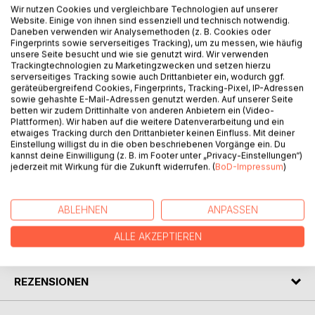
BESCHREIBUNG
Wir nutzen Cookies und vergleichbare Technologien auf unserer
Website. Einige von ihnen sind essenziell und technisch notwendig.
Daneben verwenden wir Analysemethoden (z. B. Cookies oder
Fingerprints sowie serverseitiges Tracking), um zu messen, wie häufig
Sophia Benedict otnositsa k tem bessrashnym avtoram,
unsere Seite besucht und wie sie genutzt wird. Wir verwenden
dlja kotoryh net nichego vazhnee pravdy. Jejo proisvedenia
Trackingtechnologien zu Marketingzwecken und setzen hierzu
vsegda aktualny, kak vsegda aktualny chelovecheskie
serverseitiges Tracking sowie auch Drittanbieter ein, wodurch ggf.
geräteübergreifend Cookies, Fingerprints, Tracking-Pixel, IP-Adressen
chuvstva: lubovj, nenvistj, nezhnostj, bolj, blagorodstvo,
sowie gehashte E-Mail-Adressen genutzt werden. Auf unserer Seite
muzhestvo. Rasskasy pistelnizy ispolneny v luchshih
betten wir zudem Drittinhalte von anderen Anbietern ein (Video-
tradizijah zhanra, eto, prakticheski, malenjkije romany, v
Plattformen). Wir haben auf die weitere Datenverarbeitung und ein
etwaiges Tracking durch den Drittanbieter keinen Einfluss. Mit deiner
kazhdom is nich umeshchajetsa zelaja zhisnj. Obrasy
Einstellung willigst du in die oben beschriebenen Vorgänge ein. Du
gerojev vypisany vypuklo i pravdivo, v nih chitatelj s
kannst deine Einwilligung (z. B. im Footer unter „Privacy-Einstellungen“)
trepetom usnajot sobstvennyje poryvy i perezhivania.
jederzeit mit Wirkung für die Zukunft widerrufen. (
BoD-Impressum
)
AUTOR/IN
ABLEHNEN
ANPASSEN
ALLE AKZEPTIEREN
PRESSESTIMMEN
REZENSIONEN