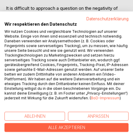
It is difficult to approach a question on the negativity of
Nietzsche’s philosophy without a degree of prejudice.
Datenschutzerklärung
Nietzsche, considerably more than most philosophers, has
Wir respektieren den Datenschutz
permeated Western popular culture to the extent that his
Wir nutzen Cookies und vergleichbare Technologien auf unserer
name entails specific, negative connotations even to the
Website. Einige von ihnen sind essenziell und technisch notwendig.
layman. Although, this is perhaps in part due to an unfair
Daneben verwenden wir Analysemethoden (z. B. Cookies oder
association with Hitler, claims that Nietzsche promotes an
Fingerprints sowie serverseitiges Tracking), um zu messen, wie häufig
unsere Seite besucht und wie sie genutzt wird. Wir verwenden
inherently negative philosophy are present even in
Trackingtechnologien zu Marketingzwecken und setzen hierzu
academic treatments. It is among such academics that the
serverseitiges Tracking sowie auch Drittanbieter ein, wodurch ggf.
most serious accusation against Nietzsche arises; namely
geräteübergreifend Cookies, Fingerprints, Tracking-Pixel, IP-Adressen
sowie gehashte E-Mail-Adressen genutzt werden. Auf unserer Seite
that of Nietzsche being a nihilist. While accusations related
betten wir zudem Drittinhalte von anderen Anbietern ein (Video-
to Nazism can relatively easily be refuted, other
Plattformen). Wir haben auf die weitere Datenverarbeitung und ein
accusations are not quite as unfounded: Nietzsche
etwaiges Tracking durch den Drittanbieter keinen Einfluss. Mit deiner
Einstellung willigst du in die oben beschriebenen Vorgänge ein. Du
encouraged strength and power; he called himself an
kannst deine Einwilligung (z. B. im Footer unter „Privacy-Einstellungen“)
“immoralist”; he rejected democracy and human equality;
jederzeit mit Wirkung für die Zukunft widerrufen. (
BoD-Impressum
)
he promoted the notion of an “Übermensch”; and he did
encourage nihilism.
The author discusses these negative associations in terms
ABLEHNEN
ANPASSEN
of Nietzsche's philosophy. He exposes this common
fallacy by interpreting the various elements of Nietzsche’s
ALLE AKZEPTIEREN
ethics in the context of his philosophy as a whole.