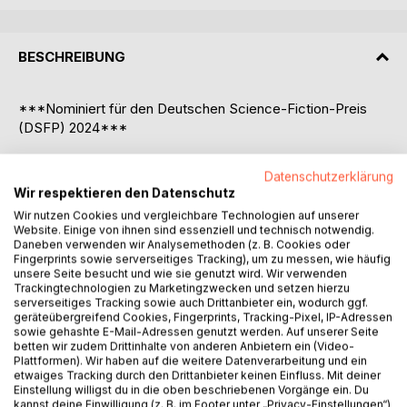
BESCHREIBUNG
***Nominiert für den Deutschen Science-Fiction-Preis
(DSFP) 2024***
Omniworld ist besser als die Realität.
Datenschutzerklärung
Wir respektieren den Datenschutz
In der nahen Zukunft hat das Simulationsprogramm eine
Wir nutzen Cookies und vergleichbare Technologien auf unserer
gesellschaftliche Revolution ausgelöst. Die Menschen
Website. Einige von ihnen sind essenziell und technisch notwendig.
leben, arbeiten und verwirklichen sich in der beliebtesten
Daneben verwenden wir Analysemethoden (z. B. Cookies oder
Fingerprints sowie serverseitiges Tracking), um zu messen, wie häufig
Metaverse-Plattform mit dem Motto "Sei, wer du wirklich
unsere Seite besucht und wie sie genutzt wird. Wir verwenden
bist". Aber während die Technologie hinter Omniworld
Trackingtechnologien zu Marketingzwecken und setzen hierzu
immer besser wird, verkümmert die reale Welt. Der von
serverseitiges Tracking sowie auch Drittanbieter ein, wodurch ggf.
den Nutzern vergötterte Omniworld-Gründer Ethan Hubble
geräteübergreifend Cookies, Fingerprints, Tracking-Pixel, IP-Adressen
sowie gehashte E-Mail-Adressen genutzt werden. Auf unserer Seite
wird unterdessen immer einflussreicher. Wissen ist Macht
betten wir zudem Drittinhalte von anderen Anbietern ein (Video-
und Omniworld bietet ihm unbegrenzte Möglichkeiten,
Plattformen). Wir haben auf die weitere Datenverarbeitung und ein
Einfluss auf die Politik zu nehmen und die Gesellschaft in
etwaiges Tracking durch den Drittanbieter keinen Einfluss. Mit deiner
Einstellung willigst du in die oben beschriebenen Vorgänge ein. Du
seinem Sinne umzubauen. Doch nicht jeder glaubt den
kannst deine Einwilligung (z. B. im Footer unter „Privacy-Einstellungen“)