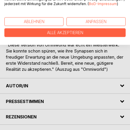
Heilsversprechungen des simulierten Zeitalters. Und dann
jederzeit mit Wirkung für die Zukunft widerrufen. (
BoD-Impressum
)
geschehen immer mehr seltsame Dinge...
Wem kannst du noch trauen, wenn die Simulation besser
ABLEHNEN
ANPASSEN
als die Realität ist? Spannung und aktuelle Themen vor
einem erschreckenden Zukunfts-Szenario.
ALLE AKZEPTIEREN
"Diese Version von Omniworld war echt ein Meisterwerk.
Sie konnte schon spüren, wie ihre Synapsen sich in
freudiger Erwartung an die neue Umgebung anpassten, der
erste Widerstand nachließ. Bereit, eine neue, gütigere
Realität zu akzeptieren." (Auszug aus "Omniworld")
AUTOR/IN
PRESSESTIMMEN
REZENSIONEN