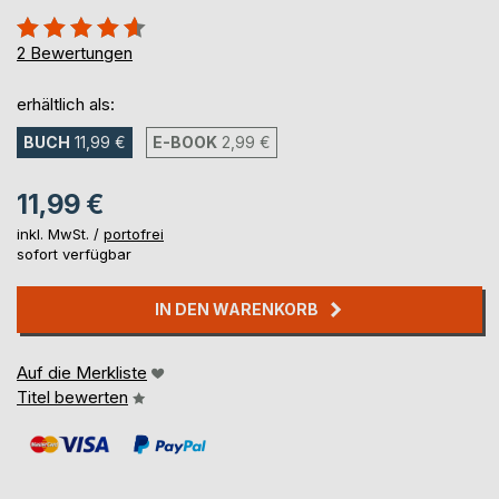
Bewertung::
90%
2
Bewertungen
erhältlich als:
BUCH
11,99 €
E-BOOK
2,99 €
11,99 €
inkl. MwSt. /
portofrei
sofort verfügbar
IN DEN WARENKORB
Auf die Merkliste
Titel bewerten