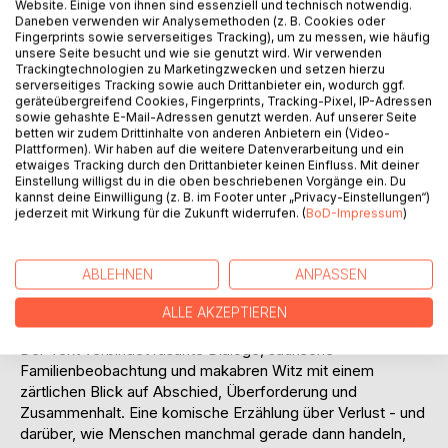
Website. Einige von ihnen sind essenziell und technisch notwendig.
Daneben verwenden wir Analysemethoden (z. B. Cookies oder
Fingerprints sowie serverseitiges Tracking), um zu messen, wie häufig
unsere Seite besucht und wie sie genutzt wird. Wir verwenden
Trackingtechnologien zu Marketingzwecken und setzen hierzu
serverseitiges Tracking sowie auch Drittanbieter ein, wodurch ggf.
geräteübergreifend Cookies, Fingerprints, Tracking-Pixel, IP-Adressen
sowie gehashte E-Mail-Adressen genutzt werden. Auf unserer Seite
BESCHREIBUNG
betten wir zudem Drittinhalte von anderen Anbietern ein (Video-
Plattformen). Wir haben auf die weitere Datenverarbeitung und ein
etwaiges Tracking durch den Drittanbieter keinen Einfluss. Mit deiner
Omas letzter Teppich erzählt mit schwarzem Humor von
Einstellung willigst du in die oben beschriebenen Vorgänge ein. Du
kannst deine Einwilligung (z. B. im Footer unter „Privacy-Einstellungen“)
einem Familienurlaub, der aus dem Ruder läuft. Als Oma
jederzeit mit Wirkung für die Zukunft widerrufen. (
BoD-Impressum
)
Caputo unerwartet stirbt, entscheidet die Familie
Kalodeizyk, sie kurzerhand in einen Teppich einzurollen und
nach Hause zu bringen. Aus Trauer, Panik und praktischer
ABLEHNEN
ANPASSEN
Not entsteht eine groteske Reisegeschichte, in der der
Teppich zum absurden Mittelpunkt des Geschehens wird.
ALLE AKZEPTIEREN
Der Text verbindet rasante Dialoge, satirische
Familienbeobachtung und makabren Witz mit einem
zärtlichen Blick auf Abschied, Überforderung und
Zusammenhalt. Eine komische Erzählung über Verlust - und
darüber, wie Menschen manchmal gerade dann handeln,