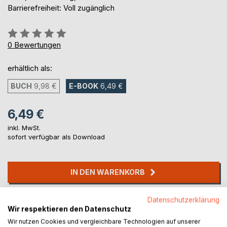
Barrierefreiheit: Voll zugänglich
Bewertung::
0%
0
Bewertungen
erhältlich als:
BUCH
9,98 €
E-BOOK
6,49 €
6,49 €
inkl. MwSt.
sofort verfügbar als Download
IN DEN WARENKORB
Datenschutzerklärung
Auf die Merkliste
Wir respektieren den Datenschutz
Titel bewerten
Wir nutzen Cookies und vergleichbare Technologien auf unserer