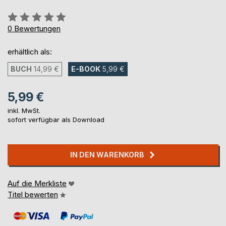
Bewertung::
0%
0
Bewertungen
erhältlich als:
BUCH
14,99 €
E-BOOK
5,99 €
5,99 €
inkl. MwSt.
sofort verfügbar als Download
IN DEN WARENKORB
Auf die Merkliste
Titel bewerten