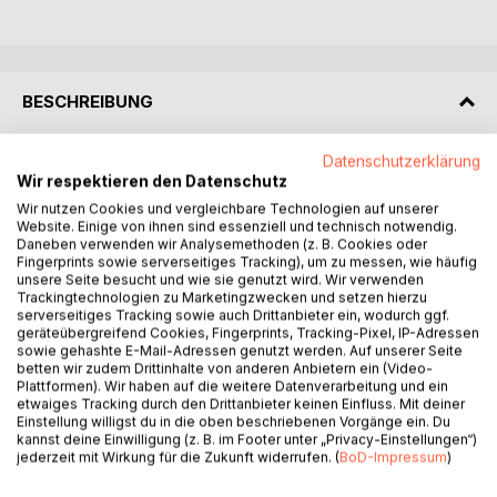
BESCHREIBUNG
Datenschutzerklärung
Seit vielen Jahren koche ich leichte und leckere Gerichte.
Wir respektieren den Datenschutz
Ich bin immer auf der Suche nach etwas Neuem, Anderem,
Wir nutzen Cookies und vergleichbare Technologien auf unserer
nach Erklärungen und Hintergründen.
Website. Einige von ihnen sind essenziell und technisch notwendig.
Hier in meinem Kochbuch möchte ich nun die Erfahrungen,
Daneben verwenden wir Analysemethoden (z. B. Cookies oder
die ich in all den Jahren gesammelt habe und die Rezepte,
Fingerprints sowie serverseitiges Tracking), um zu messen, wie häufig
nach denen ich seit Jahren koche, vorstellen.
unsere Seite besucht und wie sie genutzt wird. Wir verwenden
Trackingtechnologien zu Marketingzwecken und setzen hierzu
Ich versuche immer die Rezepte zu optimieren. Dabei
serverseitiges Tracking sowie auch Drittanbieter ein, wodurch ggf.
lasse ich alles Überflüssige weg und versuche sie
geräteübergreifend Cookies, Fingerprints, Tracking-Pixel, IP-Adressen
gesünder, schmackhafter, kostengünstiger und weniger
sowie gehashte E-Mail-Adressen genutzt werden. Auf unserer Seite
betten wir zudem Drittinhalte von anderen Anbietern ein (Video-
zeitaufwändig zu machen.
Plattformen). Wir haben auf die weitere Datenverarbeitung und ein
Meine Rezepte sind nachkochbare Alltagsrezepte, die
etwaiges Tracking durch den Drittanbieter keinen Einfluss. Mit deiner
manchmal etwas ausgefallen sind. Die Auswahl reicht von
Einstellung willigst du in die oben beschriebenen Vorgänge ein. Du
kannst deine Einwilligung (z. B. im Footer unter „Privacy-Einstellungen“)
schlicht und preiswert, über gute Hausmannskost, bis
jederzeit mit Wirkung für die Zukunft widerrufen. (
BoD-Impressum
)
Asiatisch
Viel Wert lege ich besonders auf gesunde Ernährung,