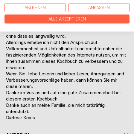
weshalb ich auf Geschmacksverstärker verzichte und
ABLEHNEN
ANPASSEN
frische Produkte verwende.
Völlig inakzeptabel finde ich es Lebensmittel wegzuwerfen.
ALLE AKZEPTIEREN
Deswegen bringe ich in meinem Buch Vorschläge, wie man
aus “Resten” neue interessante Gerichte zaubern kann,
ohne dass es langweilig wird.
Allerdings erhebe ich nicht den Anspruch auf
Vollkommenheit und Unfehlbarkeit und möchte daher die
faszinierenden Möglichkeiten des Internets nutzen, um mit
Ihnen zusammen dieses Kochbuch zu verbessern und zu
erweitern.
Wenn Sie, liebe Leserin und lieber Leser, Anregungen und
Verbesserungsvorschläge haben, dann können Sie mir
diese mailen.
Danke im Voraus und auf eine gute Zusammenarbeit bei
diesem ersten Kochbuch.
Danke auch an meine Familie, die mich tatkräftig
unterstützt.
Dietmar Kraus