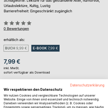
Schlagworte: Lektüre für das gestandene Alter, humorvoll,
Urlaubslektüre, Kultig, Lustig
Barrierefreiheit: Eingeschränkt zugänglich
Bewertung::
0%
0
Bewertungen
erhältlich als:
BUCH
9,99 €
E-BOOK
7,99 €
7,99 €
inkl. MwSt.
sofort verfügbar als Download
Datenschutzerklärung
IN DEN WARENKORB
Wir respektieren den Datenschutz
Wir nutzen Cookies und vergleichbare Technologien auf unserer
Website. Einige von ihnen sind essenziell und technisch notwendig.
Auf die Merkliste
Daneben verwenden wir Analysemethoden (z. B. Cookies oder
Fingerprints sowie serverseitiges Tracking), um zu messen, wie häufig