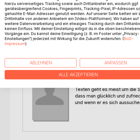
Eine Geschichte über Vertrauen, Teamgeist und d
Es sind momentan noch keine Pressestimmen vor
Sina Land
hierzu serverseitiges Tracking sowie auch Drittanbieter ein, wodurch ggf.
Bitte melden Sie sich
hier
an, um eine Rezen
humorvoll und mit einem Augenzwinkern.
geräteübergreifend Cookies, Fingerprints, Tracking-Pixel, IP-Adressen s
Sina Land ist Coach für Mens
gehashte E-Mail-Adressen genutzt werden. Auf unserer Seite betten wir
Situationen geht es auch in i
Drittinhalte von anderen Anbietern ein (Video-Plattformen). Wir haben auf
Oma Waldtraut hat keine Ahnung von Fußball. Trot
Schreiben. Erst waren es Kind
weitere Datenverarbeitung und ein etwaiges Tracking durch den Drittanbi
Fußballnationalmannschaft als Trainerin zur Welt
keinen Einfluss. Mit deiner Einstellung willigst du in die oben beschriebe
Inzwischen sind es Geschicht
Vorgänge ein. Du kannst deine Einwilligung (z. B. im Footer unter „Privacy-
ihrem Enkel Tom schaffen, in kürzester Zeit aus e
ein wenig über seinen eigenen
Einstellungen“) jederzeit mit Wirkung für die Zukunft widerrufen. (
BoD-
Und was hat Synchronschwimmen mit Fußball zu 
Spur mystischer Touch in all i
Impressum
)
ABLEHNEN
ANPASSEN
Gerd Schäfer
ALLE AKZEPTIEREN
Gerd Schäfer wurde 1974 gebor
Als kreativen Ausgleich zum B
Texten geht es meist um die 
dass man glücklich und zufrie
und wenn er es sich aussuche