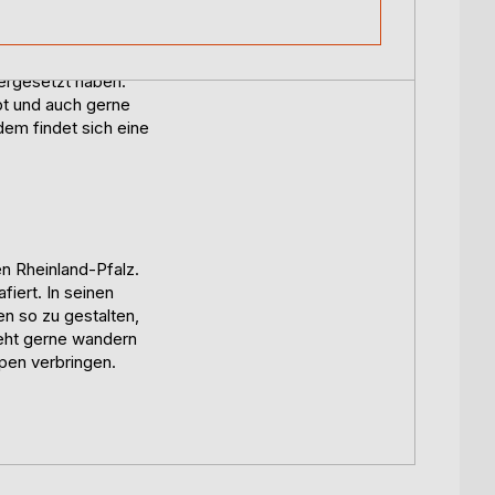
 festgefahrenen
en und hin zum
dergesetzt haben.
bt und auch gerne
em findet sich eine
n Rheinland-Pfalz.
iert. In seinen
n so zu gestalten,
geht gerne wandern
pen verbringen.