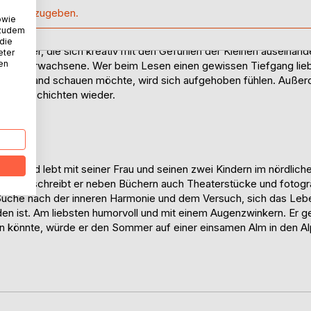
en Versuch, das Unmögliche möglich zu machen - nachdenklich,
handen.
sion abzugeben.
owie
chen in außergewöhnlichen Lebenssituationen. Um neue Ideen in
 zudem
hren Romanen. Sie selbst kam durch eine Krankheit weg vom Tanz
 die
zdem wird sie ausgewählt, die deutsche
erbücher, die sich kreativ mit den Gefühlen der Kleinen auseinan
eter
meisterschaft nach Mexiko zu führen. Kann sie es zusammen mit
nen
en für Erwachsene. Wer beim Lesen einen gewissen Tiefgang lie
iner Mannschaft von lustlosen Individualisten ein Team zu formen?
 Tellerrand schauen möchte, wird sich aufgehoben fühlen. Außerd
tun?
hren Geschichten wieder.
en und lebt mit seiner Frau und seinen zwei Kindern im nördliche
ürojob schreibt er neben Büchern auch Theaterstücke und fotograf
Suche nach der inneren Harmonie und dem Versuch, sich das Lebe
den ist. Am liebsten humorvoll und mit einem Augenzwinkern. Er 
n könnte, würde er den Sommer auf einer einsamen Alm in den Al