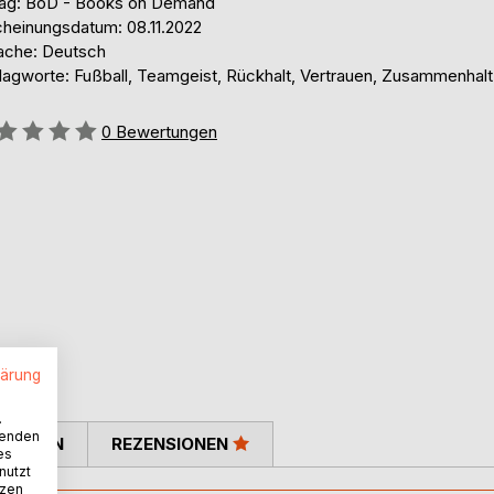
lag: BoD - Books on Demand
cheinungsdatum: 08.11.2022
ache: Deutsch
lagworte: Fußball, Teamgeist, Rückhalt, Vertrauen, Zusammenhalt
ertung::
0
Bewertungen
lärung
.
wenden
TIMMEN
REZENSIONEN
es
nutzt
tzen