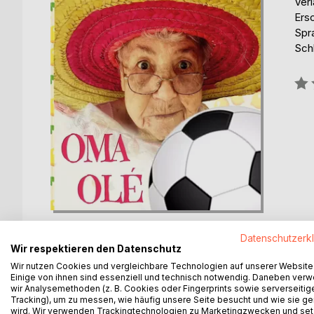
Ver
Ers
Spr
Sch
Bew
0%
Datenschutzerk
Wir respektieren den Datenschutz
Wir nutzen Cookies und vergleichbare Technologien auf unserer Website
Einige von ihnen sind essenziell und technisch notwendig. Daneben ver
BESCHREIBUNG
AUTOR/IN
PRESSES
wir Analysemethoden (z. B. Cookies oder Fingerprints sowie serverseitig
Tracking), um zu messen, wie häufig unsere Seite besucht und wie sie ge
wird. Wir verwenden Trackingtechnologien zu Marketingzwecken und se