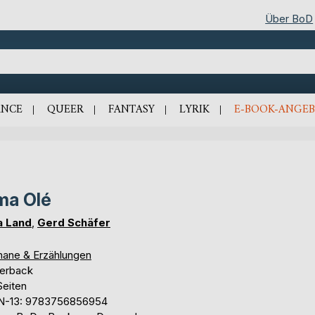
Über BoD
NCE
QUEER
FANTASY
LYRIK
E-BOOK-ANGEB
ma Olé
a Land
,
Gerd Schäfer
ane & Erzählungen
erback
Seiten
N-13: 9783756856954