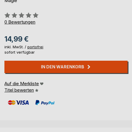
Magie
Bewertung::
0%
0
Bewertungen
14,99 €
inkl. MwSt. /
portofrei
sofort verfügbar
IN DEN WARENKORB
Auf die Merkliste
Titel bewerten