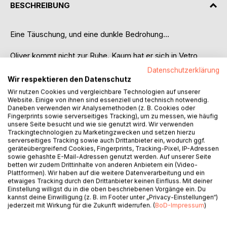
BESCHREIBUNG
Eine Täuschung, und eine dunkle Bedrohung...
Oliver kommt nicht zur Ruhe. Kaum hat er sich in Vetro
eingelebt, steht er auch schon vor neuen
Datenschutzerklärung
Herausforderungen. Mit seiner ersten Liebe läuft es nicht
Wir respektieren den Datenschutz
rund, die Schule macht ihm zu schaffen und nicht nur seine
Wir nutzen Cookies und vergleichbare Technologien auf unserer
kriminelle Vergangenheit holt ihn wieder ein. Als er dann
Website. Einige von ihnen sind essenziell und technisch notwendig.
Daneben verwenden wir Analysemethoden (z. B. Cookies oder
auch noch ständig Visionen hat, in denen seine Freunde
Fingerprints sowie serverseitiges Tracking), um zu messen, wie häufig
bedroht werden, ist das Chaos perfekt. Doch woher
unsere Seite besucht und wie sie genutzt wird. Wir verwenden
kommen diese düsteren Bilder und was haben sie zu
Trackingtechnologien zu Marketingzwecken und setzen hierzu
bedeuten? Eins ist Oliver klar: Antworten auf diese Fragen
serverseitiges Tracking sowie auch Drittanbieter ein, wodurch ggf.
geräteübergreifend Cookies, Fingerprints, Tracking-Pixel, IP-Adressen
findet er nur, wenn er sich mit den übernatürlichen
sowie gehashte E-Mail-Adressen genutzt werden. Auf unserer Seite
Fähigkeiten beschäftigt, die in seinem Körper schlummern.
betten wir zudem Drittinhalte von anderen Anbietern ein (Video-
Trotzdem will er zunächst nichts davon wissen. Als sich die
Plattformen). Wir haben auf die weitere Datenverarbeitung und ein
etwaiges Tracking durch den Drittanbieter keinen Einfluss. Mit deiner
Sonne in Diasaru schleichend verdunkelt und seine Freunde
Einstellung willigst du in die oben beschriebenen Vorgänge ein. Du
ernsthaft in Gefahr geraten, bleibt ihm keine Wahl: Er muss
kannst deine Einwilligung (z. B. im Footer unter „Privacy-Einstellungen“)
sich mit seinen Kräften auseinandersetzen und
jederzeit mit Wirkung für die Zukunft widerrufen. (
BoD-Impressum
)
herausfinden, was es mit den Visionen auf sich hat. Doch
das ist leichter gesagt als getan. Erst recht, wenn plötzlich