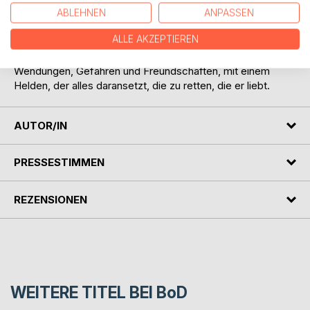
ein Wettlauf mit der Zeit beginnt..
ABLEHNEN
ANPASSEN
ALLE AKZEPTIEREN
Geheimnisvoll, spannend, dramatisch, mitreißend,
tiefgründig - Ein fantastisches Abenteuer voller ungeahnter
Wendungen, Gefahren und Freundschaften, mit einem
Helden, der alles daransetzt, die zu retten, die er liebt.
AUTOR/IN
PRESSESTIMMEN
REZENSIONEN
WEITERE TITEL BEI
BoD