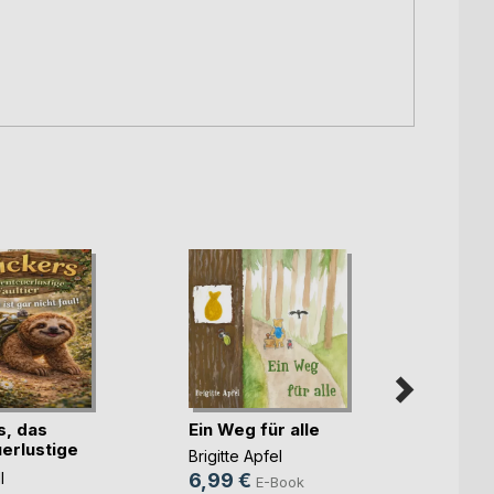
Kimmi
Günth
s, das
Ein Weg für alle
8,99
erlustige
Brigitte Apfel
19,9
l
6,99 €
E-Book