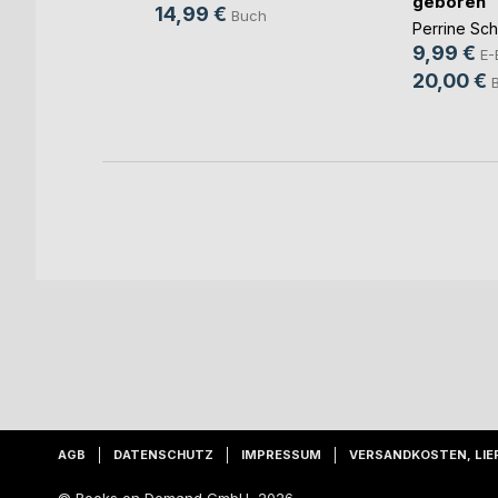
im
geboren
14,99 €
Buch
rgang
Perrine Sc
s
9,99 €
E-
ok
20,00 €
ch
AGB
DATENSCHUTZ
IMPRESSUM
VERSANDKOSTEN, LIE