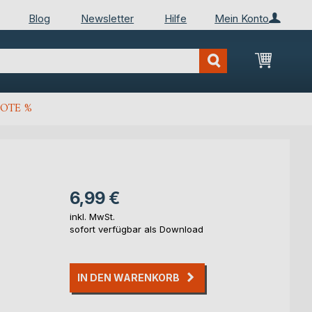
Blog
Newsletter
Hilfe
Mein Konto
Mein Wa
OTE %
6,99 €
inkl. MwSt.
sofort verfügbar als Download
IN DEN WARENKORB