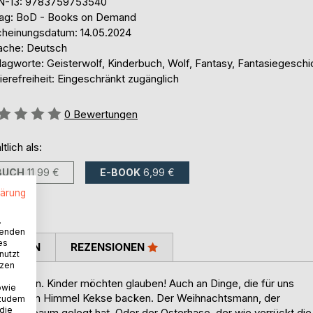
N-13: 9783759753540
lag: BoD - Books on Demand
cheinungsdatum: 14.05.2024
ache: Deutsch
lagworte: Geisterwolf, Kinderbuch, Wolf, Fantasy, Fantasiegeschi
ierefreiheit: Eingeschränkt zugänglich
ertung::
0
Bewertungen
ltlich als:
BUCH
11,99 €
E-BOOK
6,99 €
lärung
.
wenden
es
TIMMEN
REZENSIONEN
nutzt
tzen
nvoll sein. Kinder möchten glauben! Auch an Dinge, die für uns
owie
gel, die im Himmel Kekse backen. Der Weihnachtsmann, der
 zudem
 die
Tannenbaum gelegt hat. Oder der Osterhase, der wie verrückt die