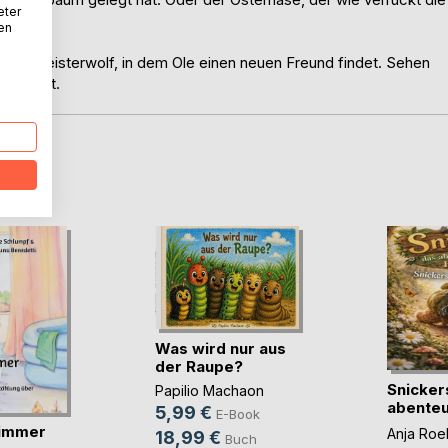
eter
nen
austen Geisterwolf, in dem Ole einen neuen Freund findet. Sehen
 glaubst.
D
Was wird nur aus
der Raupe?
Snicker
Papilio Machaon
abenteu
5,99 €
E-Book
Faultier
immer
Anja Roel
18,99 €
Buch