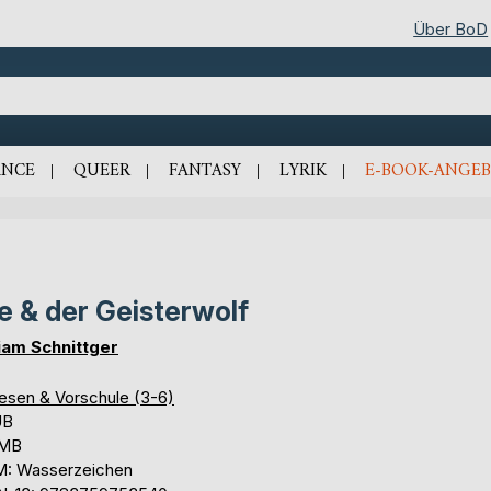
Über BoD
NCE
QUEER
FANTASY
LYRIK
E-BOOK-ANGEB
e & der Geisterwolf
iam Schnittger
lesen & Vorschule (3-6)
UB
 MB
: Wasserzeichen