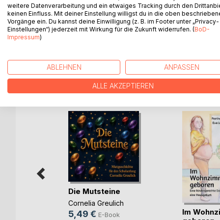
weitere Datenverarbeitung und ein etwaiges Tracking durch den Drittanbi
ganzen Eier und Süßigkeiten versteckt.
keinen Einfluss. Mit deiner Einstellung willigst du in die oben beschriebe
Vorgänge ein. Du kannst deine Einwilligung (z. B. im Footer unter „Privacy-
Einstellungen“) jederzeit mit Wirkung für die Zukunft widerrufen. (
BoD-
Wer weiß, vielleicht gibt es diesen lustigen, zerz
Impressum
)
kannst du ihn jedenfalls nur, wenn du wie Ole daran
ABLEHNEN
ANPASSEN
WEITERE TITEL BEI
Bo
ALLE AKZEPTIEREN
Die Mutsteine
Cornelia Greulich
Im Wohnz
5,49 €
E-Book