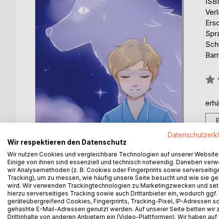
ISB
Ver
Ers
Spr
Sch
Barr
Bew
0%
erhä
Datenschutzerk
Wir respektieren den Datenschutz
Wir nutzen Cookies und vergleichbare Technologien auf unserer Website
Einige von ihnen sind essenziell und technisch notwendig. Daneben ver
wir Analysemethoden (z. B. Cookies oder Fingerprints sowie serverseitig
BESCHREIBUNG
AUTOR/IN
PRESSES
Tracking), um zu messen, wie häufig unsere Seite besucht und wie sie ge
wird. Wir verwenden Trackingtechnologien zu Marketingzwecken und se
hierzu serverseitiges Tracking sowie auch Drittanbieter ein, wodurch ggf.
Für Kinder muss nicht immer alles logisch oder sin
geräteübergreifend Cookies, Fingerprints, Tracking-Pixel, IP-Adressen s
Erwachsene nicht (mehr) vorstellbar sind. Die En
gehashte E-Mail-Adressen genutzt werden. Auf unserer Seite betten wir
Drittinhalte von anderen Anbietern ein (Video-Plattformen). Wir haben auf
unsere aufisst, wenn er die Geschenke unter den 