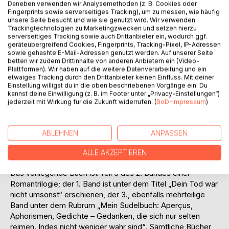
Briefwechsel, wie er tatsächlich stattgefunden hat,
Daneben verwenden wir Analysemethoden (z. B. Cookies oder
jedenfalls derart hätte stattfinden können, einem
Fingerprints sowie serverseitiges Tracking), um zu messen, wie häufig
unsere Seite besucht und wie sie genutzt wird. Wir verwenden
Gedankenaustausch, der zweier Menschen Zeit von der
Trackingtechnologien zu Marketingzwecken und setzen hierzu
gesellschaftlichen Erstarrung der Nachkriegszeit über die
serverseitiges Tracking sowie auch Drittanbieter ein, wodurch ggf.
hoffnungsfrohen Erwartungen der Siebziger-Jahre bis zum
geräteübergreifend Cookies, Fingerprints, Tracking-Pixel, IP-Adressen
sowie gehashte E-Mail-Adressen genutzt werden. Auf unserer Seite
Überwachungsstaat der Gegenwart widerspiegelt.
betten wir zudem Drittinhalte von anderen Anbietern ein (Video-
Auf diese Weise ist ein Briefroman entstanden, welcher
Plattformen). Wir haben auf die weitere Datenverarbeitung und ein
den Dialog zweier Intellektueller reflektiert und, in erster
etwaiges Tracking durch den Drittanbieter keinen Einfluss. Mit deiner
Einstellung willigst du in die oben beschriebenen Vorgänge ein. Du
Linie, nicht Erlebtes beschreibt, sondern vorzugsweise
kannst deine Einwilligung (z. B. im Footer unter „Privacy-Einstellungen“)
Hintergründe beleuchtet und namentlich Zusammenhänge
jederzeit mit Wirkung für die Zukunft widerrufen. (
BoD-Impressum
)
analysiert. Der sich mit Fragen des Seienden, des Seins
und des Menschseins beschäftigt. Gemäß den
allumfassenden kantschen Fragen: „Was kann ich wissen?
ABLEHNEN
ANPASSEN
Was soll ich tun? Was darf ich hoffen?“
Und der in der alles entscheidenden Frage gipfelt: „Was ist
ALLE AKZEPTIEREN
der Mensch?“
Das vorliegende Buch ist Teil 3 des 2. Bandes einer
Romantrilogie; der 1. Band ist unter dem Titel „Dein Tod war
nicht umsonst“ erschienen, der 3., ebenfalls mehrteilige
Band unter dem Rubrum „Mein Sudelbuch: Aperçus,
Aphorismen, Gedichte – Gedanken, die sich nur selten
reimen. Indes nicht weniger wahr sind“. Sämtliche Bücher