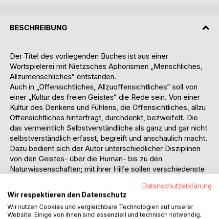
BESCHREIBUNG
Der Titel des vorliegenden Buches ist aus einer
Wortspielerei mit Nietzsches Aphorismen „Menschliches,
Allzumenschliches“ entstanden.
Auch in „Offensichtliches, Allzuoffensichtliches“ soll von
einer „Kultur des freien Geistes“ die Rede sein. Von einer
Kultur des Denkens und Fühlens, die Offensichtliches, allzu
Offensichtliches hinterfragt, durchdenkt, bezweifelt. Die
das vermeintlich Selbstverständliche als ganz und gar nicht
selbstverständlich erfasst, begreift und anschaulich macht.
Dazu bedient sich der Autor unterschiedlicher Disziplinen
von den Geistes- über die Human- bis zu den
Naturwissenschaften; mit ihrer Hilfe sollen verschiedenste
Aspekte menschlichen Denkens, Fühlens und Seins
Datenschutzerklärung
ergründet werden.
Wir respektieren den Datenschutz
Die äußere Form des Buches ist dem Briefwechsel des
Wir nutzen Cookies und vergleichbare Technologien auf unserer
Autors mit seiner verstorbenen Frau geschuldet – einem
Website. Einige von ihnen sind essenziell und technisch notwendig.