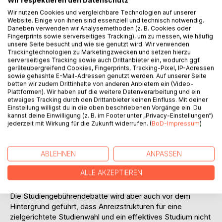
Wir respektieren den Datenschutz
wiederholt auf die im internationalen Vergleich geringen
Wir nutzen Cookies und vergleichbare Technologien auf unserer
öffentlichen Hochschulausgaben in Deutschland
Website. Einige von ihnen sind essenziell und technisch notwendig.
Daneben verwenden wir Analysemethoden (z. B. Cookies oder
hingewiesen.
Fingerprints sowie serverseitiges Tracking), um zu messen, wie häufig
Die fehlenden Finanzmittel der Hochschulen haben eine
unsere Seite besucht und wie sie genutzt wird. Wir verwenden
Diskussion über Formen und Verfahren der
Trackingtechnologien zu Marketingzwecken und setzen hierzu
Hochschulfinanzierung ausgelöst. Es werden zunehmend
serverseitiges Tracking sowie auch Drittanbieter ein, wodurch ggf.
geräteübergreifend Cookies, Fingerprints, Tracking-Pixel, IP-Adressen
Finanzierungskonzepte gefordert, die auf die Erschließung
sowie gehashte E-Mail-Adressen genutzt werden. Auf unserer Seite
zusätzlicher Finanzierungsquellen abzielen oder das
betten wir zudem Drittinhalte von anderen Anbietern ein (Video-
vorhandene Bildungsbudget effizienter nutzen. In der
Plattformen). Wir haben auf die weitere Datenverarbeitung und ein
etwaiges Tracking durch den Drittanbieter keinen Einfluss. Mit deiner
Debatte um die effizientere Nutzung der gegebenen
Einstellung willigst du in die oben beschriebenen Vorgänge ein. Du
Ressourcen stehen Konzepte wie Globalhaushalt oder
kannst deine Einwilligung (z. B. im Footer unter „Privacy-Einstellungen“)
Budgetierung im Vordergrund. Zusätzliche Einnahmequellen
jederzeit mit Wirkung für die Zukunft widerrufen. (
BoD-Impressum
)
der Hochschulen ergeben sich durch Stiftungen,
Sponsoring, die Einwerbung von Drittmitteln sowie durch
Einnahmen aus Dienstleistungen und Weiterbildung.
ABLEHNEN
ANPASSEN
Darüber hinaus wird im Kontext der Gewinnung neuer
ALLE AKZEPTIEREN
Finanzierungsquellen zunehmend die Gebührenfreiheit an
deutschen Hochschulen zur Disposition gestellt.
Die Studiengebührendebatte wird aber auch vor dem
Hintergrund geführt, dass Anreizstrukturen für eine
zielgerichtete Studienwahl und ein effektives Studium nicht