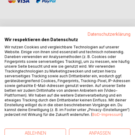
BESCHREIBUNG
Datenschutzerklärung
Wir respektieren den Datenschutz
Wir nutzen Cookies und vergleichbare Technologien auf unserer
Das Öffentliche Baurecht umfasst neben dem
Website. Einige von ihnen sind essenziell und technisch notwendig.
Daneben verwenden wir Analysemethoden (z. B. Cookies oder
Bauplanungsrecht auch das Bauordnungsrecht. Die
Fingerprints sowie serverseitiges Tracking), um zu messen, wie häufig
vorliegende Darstellung geht aber weit über das
unsere Seite besucht und wie sie genutzt wird. Wir verwenden
Grundwissen im öffentlichen Baurecht hinaus. Dieses wird
Trackingtechnologien zu Marketingzwecken und setzen hierzu
serverseitiges Tracking sowie auch Drittanbieter ein, wodurch ggf.
mit seinen Bezügen zum Verfassungsrecht, Allgemeinen
geräteübergreifend Cookies, Fingerprints, Tracking-Pixel, IP-Adressen
Verwaltungsrecht, Verwaltungsprozessrecht, Umweltrecht,
sowie gehashte E-Mail-Adressen genutzt werden. Auf unserer Seite
Denkmalschutzrecht, Raumplanungsrecht und weiteren
betten wir zudem Drittinhalte von anderen Anbietern ein (Video-
Rechtsgebieten dargestellt. In den landesrechtlich
Plattformen). Wir haben auf die weitere Datenverarbeitung und ein
etwaiges Tracking durch den Drittanbieter keinen Einfluss. Mit deiner
geprägten Bereichen dieses Rechtsgebiets erfolgt das mit
Einstellung willigst du in die oben beschriebenen Vorgänge ein. Du
konsequenter Fokussierung auf das in Sachsen-Anhalt
kannst deine Einwilligung (z. B. im Footer unter „Privacy-Einstellungen“)
geltende Recht, ist aber aufgrund der zunehmenden
jederzeit mit Wirkung für die Zukunft widerrufen. (
BoD-Impressum
)
Kohärenz der Landesbauordnungen auch für Leserinnen
und Leser aus anderen Bundesländern zur Einarbeitung in
ABLEHNEN
ANPASSEN
das Öffentliche Baurecht geeignet. Das Buch richtet sich