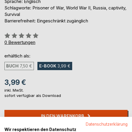
Sprache: Englisch
Schlagworte: Prisoner of War, World War II, Russia, captivity,
Survival
Barrierefreiheit: Eingeschränkt zugänglich
Bewertung::
0%
0
Bewertungen
erhältlich als:
BUCH
7,50 €
E-BOOK
3,99 €
3,99 €
inkl. MwSt.
sofort verfügbar als Download
IN DEN WARENKORB
Datenschutzerklärung
Wir respektieren den Datenschutz