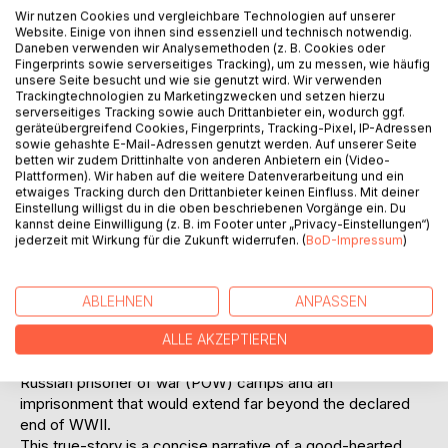
Auf die Merkliste
Wir nutzen Cookies und vergleichbare Technologien auf unserer
Titel bewerten
Website. Einige von ihnen sind essenziell und technisch notwendig.
Daneben verwenden wir Analysemethoden (z. B. Cookies oder
Fingerprints sowie serverseitiges Tracking), um zu messen, wie häufig
unsere Seite besucht und wie sie genutzt wird. Wir verwenden
Trackingtechnologien zu Marketingzwecken und setzen hierzu
serverseitiges Tracking sowie auch Drittanbieter ein, wodurch ggf.
geräteübergreifend Cookies, Fingerprints, Tracking-Pixel, IP-Adressen
sowie gehashte E-Mail-Adressen genutzt werden. Auf unserer Seite
betten wir zudem Drittinhalte von anderen Anbietern ein (Video-
Plattformen). Wir haben auf die weitere Datenverarbeitung und ein
BESCHREIBUNG
etwaiges Tracking durch den Drittanbieter keinen Einfluss. Mit deiner
Einstellung willigst du in die oben beschriebenen Vorgänge ein. Du
kannst deine Einwilligung (z. B. im Footer unter „Privacy-Einstellungen“)
It is the year 1944 as the 19-year old German high school
jederzeit mit Wirkung für die Zukunft widerrufen. (
BoD-Impressum
)
graduate, Dieter, is drafted by the Nazi army and sent into
World War II, which by this time has already been long lost
to the Allied Forces. Within months of being sent straight
ABLEHNEN
ANPASSEN
into the confusion and turmoil at the Eastern Front in
Belarus he is taken prisoner by Russian forces. And so
ALLE AKZEPTIEREN
begins his long and harrowing odyssey through various
Russian prisoner of war (POW) camps and an
imprisonment that would extend far beyond the declared
end of WWII.
This true-story is a concise narrative of a good-hearted