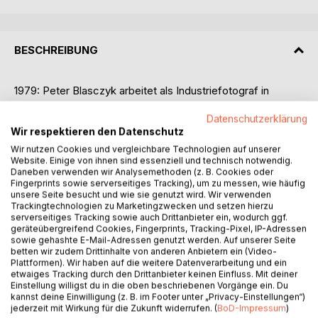
BESCHREIBUNG
1979: Peter Blasczyk arbeitet als Industriefotograf in
Dortmund, will aber Künstler werden wie seine Vorbilder,
Datenschutzerklärung
die Fotografen Cartier-Bresson und Brassai. Deshalb
Wir respektieren den Datenschutz
studiert er an der Düsseldorfer Kunstakademie und steht
kurz vor dem Examen. Spontan entscheidet er, die Fotos
Wir nutzen Cookies und vergleichbare Technologien auf unserer
Website. Einige von ihnen sind essenziell und technisch notwendig.
für seine Examensarbeit in Paris aufzunehmen, der Stadt
Daneben verwenden wir Analysemethoden (z. B. Cookies oder
seiner Idole.
Fingerprints sowie serverseitiges Tracking), um zu messen, wie häufig
Was in einer Mansarde beginnt, wird rasch zu einem
unsere Seite besucht und wie sie genutzt wird. Wir verwenden
Trackingtechnologien zu Marketingzwecken und setzen hierzu
Strudel aus Begegnungen, Versuchungen und Gefahren:
serverseitiges Tracking sowie auch Drittanbieter ein, wodurch ggf.
eine äthiopische Kellnerin, die ihn verzaubert, eine
geräteübergreifend Cookies, Fingerprints, Tracking-Pixel, IP-Adressen
Vietnamesin, die ihm ein Zuhause anbietet, die Modewelt,
sowie gehashte E-Mail-Adressen genutzt werden. Auf unserer Seite
betten wir zudem Drittinhalte von anderen Anbietern ein (Video-
die ihn verschlingt; ein korsischer Wirt, ein Inuit, ein
Plattformen). Wir haben auf die weitere Datenverarbeitung und ein
Chauffeur und ein weltberühmter Modefotograf - und ein
etwaiges Tracking durch den Drittanbieter keinen Einfluss. Mit deiner
Feind, der sich an ihm rächen will.
Einstellung willigst du in die oben beschriebenen Vorgänge ein. Du
kannst deine Einwilligung (z. B. im Footer unter „Privacy-Einstellungen“)
Während der Mann, der wenig spricht und alles in Bildern
jederzeit mit Wirkung für die Zukunft widerrufen. (
BoD-Impressum
)
sieht, durch ein Paris der Metroschächte, der Ateliers und