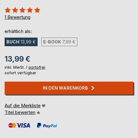
Bewertung::
100%
1
Bewertung
erhältlich als:
BUCH
13,99 €
E-BOOK
7,99 €
13,99 €
inkl. MwSt. /
portofrei
sofort verfügbar
IN DEN WARENKORB
Auf die Merkliste
Titel bewerten