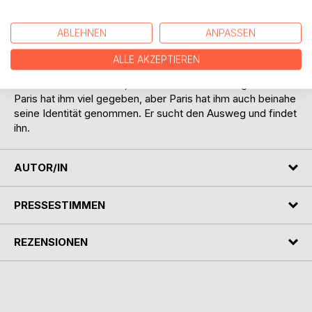
Cafés und dem Großmarkt von Rungis bewegt, verliert er
sich in Versprechen und Affären und vergisst darüber
ABLEHNEN
ANPASSEN
beinahe, dass zuhause in Dortmund seine schwangere Frau
wartet.
ALLE AKZEPTIEREN
Als die Situation in Gewalt und Diebstahl eskaliert, muss
Peter sich entscheiden, wer er ist und wohin er gehört.
Paris hat ihm viel gegeben, aber Paris hat ihm auch beinahe
seine Identität genommen. Er sucht den Ausweg und findet
ihn.
AUTOR/IN
PRESSESTIMMEN
REZENSIONEN