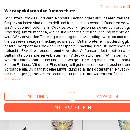
Von ihrem langjährigen Freund betrogen, fasst Mad
Datenschutzerk
gemeinsamen Plänen, Seattle allein, um in New Yo
Wir respektieren den Datenschutz
direkt im renommiertesten Krankenhaus der Stadt
Wir nutzen Cookies und vergleichbare Technologien auf unserer Website
Mann, der ihr nicht nur das Hirn vernebelt, sondern
Einige von ihnen sind essenziell und technisch notwendig. Daneben ver
einfach werden lässt. Eine Achterbahn der Gefühle
wir Analysemethoden (z. B. Cookies oder Fingerprints sowie serverseitig
auch wieder tief fallen lässt. Werden sie einen 
Tracking), um zu messen, wie häufig unsere Seite besucht und wie sie ge
wird. Wir verwenden Trackingtechnologien zu Marketingzwecken und se
Besessenheit, Intrigen und Lügen den Funken Hoff
hierzu serverseitiges Tracking sowie auch Drittanbieter ein, wodurch ggf.
Aussprache, explizite Sexszenen und toxische Be
geräteübergreifend Cookies, Fingerprints, Tracking-Pixel, IP-Adressen s
solche Themen verarbeiten können, sollten dieses 
gehashte E-Mail-Adressen genutzt werden. Auf unserer Seite betten wir
Drittinhalte von anderen Anbietern ein (Video-Plattformen). Wir haben auf
weitere Datenverarbeitung und ein etwaiges Tracking durch den Drittanbi
keinen Einfluss. Mit deiner Einstellung willigst du in die oben beschriebe
Vorgänge ein. Du kannst deine Einwilligung (z. B. im Footer unter „Privacy-
Einstellungen“) jederzeit mit Wirkung für die Zukunft widerrufen. (
BoD-
WEITERE TITEL BEI
Bo
Impressum
)
ABLEHNEN
ANPASSEN
ALLE AKZEPTIEREN