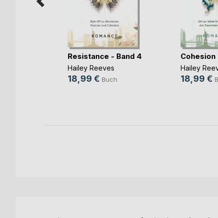
Resistance - Band 4
Cohesion 
 a
Hailey Reeves
Hailey Ree
Rivers
, ...
18,99 €
18,99 €
Buch
h