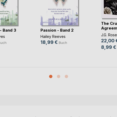
The Cru
Agreem
- Band 3
Passion - Band 2
Gestohle
J.G. Rose
ves
Hailey Reeves
22,00 
18,99 €
Buch
Buch
8,99 €