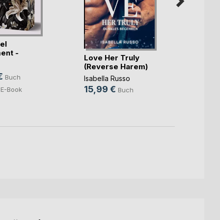
el
ent -
Love Her Truly
Those
n vo(...)
(Reverse Harem)
Marita 
€
Buch
Isabella Russo
18,5
15,99 €
E-Book
Buch
8,49