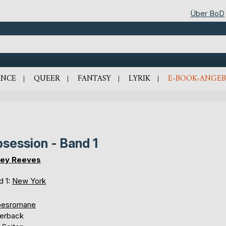
Über BoD
NCE
QUEER
FANTASY
LYRIK
E-BOOK-ANGEB
session - Band 1
ley Reeves
d 1:
New York
besromane
erback