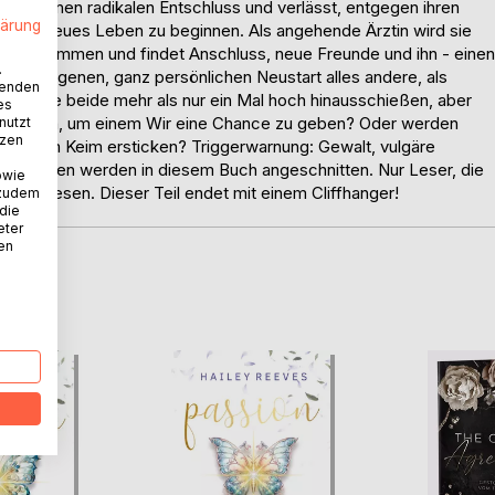
ison einen radikalen Entschluss und verlässt, entgegen ihren
lärung
rk ein neues Leben zu beginnen. Als angehende Ärztin wird sie
 angenommen und findet Anschluss, neue Freunde und ihn - einen
.
 ihren eigenen, ganz persönlichen Neustart alles andere, als
wenden
, die sie beide mehr als nur ein Mal hoch hinausschießen, aber
es
Weg finden, um einem Wir eine Chance zu geben? Oder werden
nutzt
tzen
nung im Keim ersticken? Triggerwarnung: Gewalt, vulgäre
ziehungen werden in diesem Buch angeschnitten. Nur Leser, die
owie
Werk lesen. Dieser Teil endet mit einem Cliffhanger!
 zudem
 die
eter
nen
D