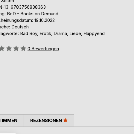
 Seiten
N-13: 9783756838363
lag: BoD - Books on Demand
cheinungsdatum: 19.10.2022
ache: Deutsch
lagworte: Bad Boy, Erotik, Drama, Liebe, Happyend
ertung::
0
Bewertungen
TIMMEN
REZENSIONEN