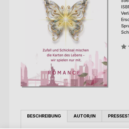
556
ISB
Ver
Ers
Spr
Sch
Bew
0%
BESCHREIBUNG
AUTOR/IN
PRESSES