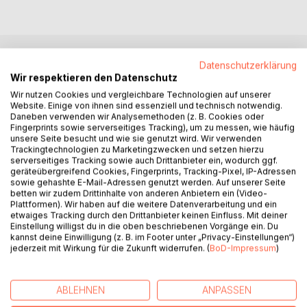
Datenschutzerklärung
BESCHREIBUNG
Wir respektieren den Datenschutz
Wir nutzen Cookies und vergleichbare Technologien auf unserer
Website. Einige von ihnen sind essenziell und technisch notwendig.
Oamoi no!
Daneben verwenden wir Analysemethoden (z. B. Cookies oder
Fingerprints sowie serverseitiges Tracking), um zu messen, wie häufig
einmal noch
unsere Seite besucht und wie sie genutzt wird. Wir verwenden
Trackingtechnologien zu Marketingzwecken und setzen hierzu
wollte der Autor zur Feder greifen
serverseitiges Tracking sowie auch Drittanbieter ein, wodurch ggf.
und mit diesem Titel
geräteübergreifend Cookies, Fingerprints, Tracking-Pixel, IP-Adressen
dem kleinen Drang für weitere
sowie gehashte E-Mail-Adressen genutzt werden. Auf unserer Seite
betten wir zudem Drittinhalte von anderen Anbietern ein (Video-
Verse nachgeben.
Plattformen). Wir haben auf die weitere Datenverarbeitung und ein
etwaiges Tracking durch den Drittanbieter keinen Einfluss. Mit deiner
Es sind wieder Geschichten
Einstellung willigst du in die oben beschriebenen Vorgänge ein. Du
aus und über das Leben mit
kannst deine Einwilligung (z. B. im Footer unter „Privacy-Einstellungen“)
jederzeit mit Wirkung für die Zukunft widerrufen. (
BoD-Impressum
)
Humor und Ernst.
Wias hoid so is !
ABLEHNEN
ANPASSEN
AUTOR/IN