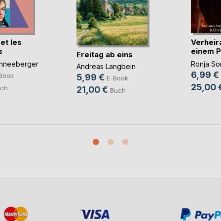
et les
Verheir
s
einem P
Freitag ab eins
s
u(...)
hneeberger
Ronja Sor
Andreas Langbein
6,99 €
Book
5,99 €
E-Book
25,00 
ch
21,00 €
Buch