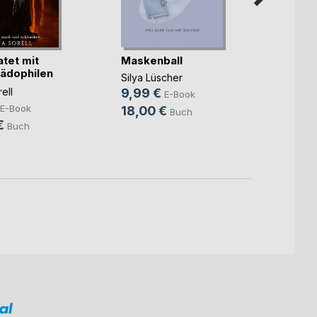
atet mit
Maskenball
Bali, 
ädophilen
Butte
Silya Lüscher
Micha
ell
9,99 €
E-Book
7,99
E-Book
18,00 €
Buch
16,0
€
Buch