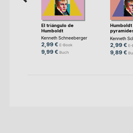
El triángulo de
Humboldt 
Humboldt
pyramide
m
française
n
Kenneth Schneeberger
Kenneth Sc
2,99 €
2,99 €
E-Book
e
E-
9,99 €
9,89 €
Buch
ok
Bu
ch