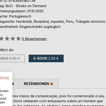
N-13: 9783695180738
lag: BoD - Books on Demand
cheinungsdatum: 01.10.2025
ache: Portugiesisch
lagworte: Humboldt, Bonpland, equador, Peru, Triángulo amoroso
ierefreiheit: Eingeschränkt zugänglich
ertung::
0
Bewertungen
ltlich als:
BUCH
8,99 €
E-BOOK
2,99 €
lärung
TIMMEN
REZENSIONEN
.
wenden
es
resente nos meios de comunicação, pois foi comemorado o seu
nutzt
is e novos livros relataram com entusiasmo sobre um homem que
tzen
hakespeare das ciências», do «Indiana Jones alemão» ou mesmo