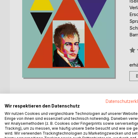
ISB
Ver
Ers
Spr
Sch
Barr
Bew
0%
erhä
Datenschutzerk
Wir respektieren den Datenschutz
BESCHREIBUNG
AUTOR/IN
PRESSES
Wir nutzen Cookies und vergleichbare Technologien auf unserer Website
Einige von ihnen sind essenziell und technisch notwendig. Daneben ver
wir Analysemethoden (z. B. Cookies oder Fingerprints sowie serverseitig
Em 2019, Alexander von Humboldt esteve muito p
Tracking), um zu messen, wie häufig unsere Seite besucht und wie sie ge
250.º aniversário. Programas de televisão, jorna
wird. Wir verwenden Trackingtechnologien zu Marketingzwecken und se
realizou feitos sobre-humanos. Falava-se do «S