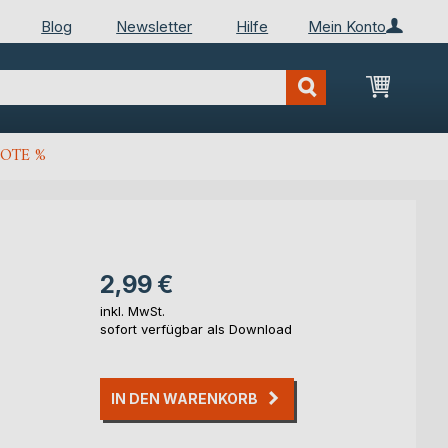
Blog
Newsletter
Hilfe
Mein Konto
Mein Wa
OTE %
2,99 €
inkl. MwSt.
sofort verfügbar als Download
IN DEN WARENKORB