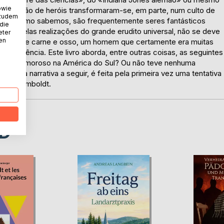
owie
veneração de heróis transformaram-se, em parte, num culto de
 zudem
tos, como sabemos, são frequentemente seres fantásticos
 die
asmo pelas realizações do grande erudito universal, não se deve
eter
nen
umano de carne e osso, um homem que certamente era muitas
 à ciência. Este livro aborda, entre outras coisas, as seguintes
riângulo amoroso na América do Sul? Ou não teve nenhuma
em? Na narrativa a seguir, é feita pela primeira vez uma tentativa
ão de Humboldt.
D