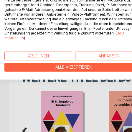
hierzu serverseitiges Tracking sowie auch Drittanbieter ein, wodurch ggf.
geräteübergreifend Cookies, Fingerprints, Tracking-Pixel, IP-Adressen s
de um «Colombo prussiano». Esta glorificação e 
gehashte E-Mail-Adressen genutzt werden. Auf unserer Seite betten wir
santidade completamente exagerado. Mas os san
Drittinhalte von anderen Anbietern ein (Video-Plattformen). Wir haben auf
inventados ou hipócritas. Apesar de todo o entusi
weitere Datenverarbeitung und ein etwaiges Tracking durch den Drittanbi
keinen Einfluss. Mit deiner Einstellung willigst du in die oben beschriebe
esquecer que se está a escrever sobre um ser h
Vorgänge ein. Du kannst deine Einwilligung (z. B. im Footer unter „Privacy-
coisas, mas não um ser assexuado, dedicado apenas
Einstellungen“) jederzeit mit Wirkung für die Zukunft widerrufen. (
BoD-
questões: ele teve um filho ilegítimo? Teve um t
Impressum
)
atividade sexual durante os cinco anos da sua viag
de decifrar esses mistérios privados da expediç
ABLEHNEN
ANPASSEN
ALLE AKZEPTIEREN
WEITERE TITEL BEI
Bo