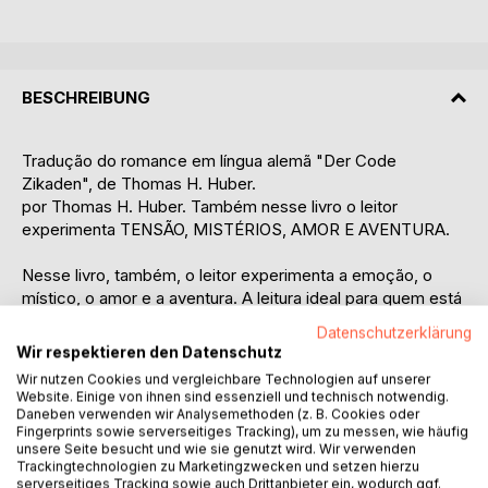
BESCHREIBUNG
Tradução do romance em língua alemã "Der Code
Zikaden", de Thomas H. Huber.
por Thomas H. Huber. Também nesse livro o leitor
experimenta TENSÃO, MISTÉRIOS, AMOR E AVENTURA.
Nesse livro, também, o leitor experimenta a emoção, o
místico, o amor e a aventura. A leitura ideal para quem está
de férias em Creta.
Datenschutzerklärung
As estruturas sob a superfície do mar na costa sul de Creta
Wir respektieren den Datenschutz
inspiraram a ideia para este romance. Essas estruturas, que
Wir nutzen Cookies und vergleichbare Technologien auf unserer
podem ser vistas claramente no Google Earth, levaram o
Website. Einige von ihnen sind essenziell und technisch notwendig.
autor à conclusão de que foram construídas por mãos
Daneben verwenden wir Analysemethoden (z. B. Cookies oder
Fingerprints sowie serverseitiges Tracking), um zu messen, wie häufig
humanas, pois a natureza não conhece ângulos retos.
unsere Seite besucht und wie sie genutzt wird. Wir verwenden
O chilrear das cigarras no áudio em câmera lenta
Trackingtechnologien zu Marketingzwecken und setzen hierzu
finalmente lhe deu o título: The Code of the Cicadas.
serverseitiges Tracking sowie auch Drittanbieter ein, wodurch ggf.