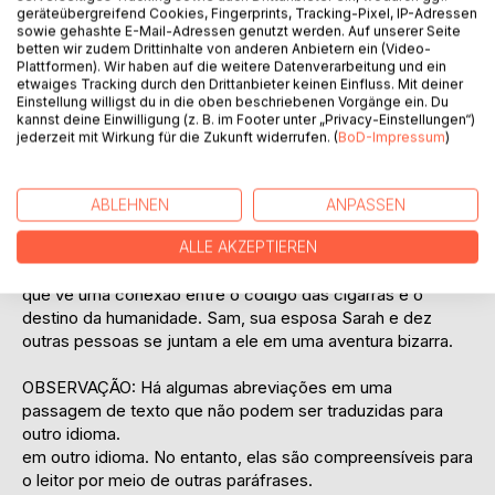
geräteübergreifend Cookies, Fingerprints, Tracking-Pixel, IP-Adressen
sowie gehashte E-Mail-Adressen genutzt werden. Auf unserer Seite
Samuel e Sarah Kramer na verdade só querem passar
betten wir zudem Drittinhalte von anderen Anbietern ein (Video-
férias relaxantes na praia de Creta. Mas logo após a
Plattformen). Wir haben auf die weitere Datenverarbeitung und ein
chegada, eles são pegos em um pesadelo que os leva ao
etwaiges Tracking durch den Drittanbieter keinen Einfluss. Mit deiner
Einstellung willigst du in die oben beschriebenen Vorgänge ein. Du
limite de sua sanidade. O gatilho é um vídeo curto de férias
kannst deine Einwilligung (z. B. im Footer unter „Privacy-Einstellungen“)
que Sam envia para seu amigo Jack Stern via Whatsapp. O
jederzeit mit Wirkung für die Zukunft widerrufen. (
BoD-Impressum
)
filme mostra Sarah olhando para a costa sul do ponto mais
alto da estrada da montanha. Ao fundo, apenas o vento e o
chilrear de milhares de cigarras podem ser ouvidos. Stern,
ABLEHNEN
ANPASSEN
um especialista em criptografia do Exército dos EUA,
acredita ter descoberto um código no chilrear das cigarras.
ALLE AKZEPTIEREN
Isso os leva à atenção do misterioso William Sutherford,
que vê uma conexão entre o código das cigarras e o
destino da humanidade. Sam, sua esposa Sarah e dez
outras pessoas se juntam a ele em uma aventura bizarra.
OBSERVAÇÃO: Há algumas abreviações em uma
passagem de texto que não podem ser traduzidas para
outro idioma.
em outro idioma. No entanto, elas são compreensíveis para
o leitor por meio de outras paráfrases.