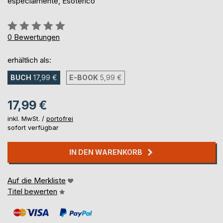
especialmente, Esotérico
Bewertung::
0%
0
Bewertungen
erhältlich als:
BUCH
17,99 €
E-BOOK
5,99 €
17,99 €
inkl. MwSt. /
portofrei
sofort verfügbar
IN DEN WARENKORB
Auf die Merkliste
Titel bewerten