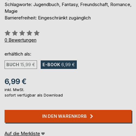
Schlagworte: Jugendbuch, Fantasy, Freundschaft, Romance,
Magie
Barrierefreiheit: Eingeschränkt zugänglich
Bewertung::
0%
0
Bewertungen
erhältlich als:
BUCH
15,99 €
E-BOOK
6,99 €
6,99 €
inkl. MwSt.
sofort verfügbar als Download
IN DEN WARENKORB
Auf die Merkliste