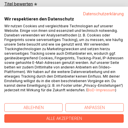
Titel bewerten
Datenschutzerklärung
Wir respektieren den Datenschutz
Wir nutzen Cookies und vergleichbare Technologien auf unserer
Website. Einige von ihnen sind essenziell und technisch notwendig.
Daneben verwenden wir Analysemethoden (z. B. Cookies oder
Fingerprints sowie serverseitiges Tracking), um zu messen, wie häufig
unsere Seite besucht und wie sie genutzt wird. Wir verwenden
BESCHREIBUNG
Trackingtechnologien zu Marketingzwecken und setzen hierzu
serverseitiges Tracking sowie auch Drittanbieter ein, wodurch ggf.
geräteübergreifend Cookies, Fingerprints, Tracking-Pixel, IP-Adressen
sowie gehashte E-Mail-Adressen genutzt werden. Auf unserer Seite
»Du machst mir Scheißangst«, murmelte er neben ihrem
betten wir zudem Drittinhalte von anderen Anbietern ein (Video-
Ohr.
Plattformen). Wir haben auf die weitere Datenverarbeitung und ein
»Und, warum umarmst du mich dann?«
etwaiges Tracking durch den Drittanbieter keinen Einfluss. Mit deiner
Einstellung willigst du in die oben beschriebenen Vorgänge ein. Du
»Weil es mir noch mehr Angst machen würde, dich in
kannst deine Einwilligung (z. B. im Footer unter „Privacy-Einstellungen“)
Flammen aufgehen zu sehen.«
jederzeit mit Wirkung für die Zukunft widerrufen. (
BoD-Impressum
)
Kaum hat sich Elina mit ihrer Magie vertraut gemacht, wird
sie bereits auf die Probe gestellt. Ligund befindet sich
ABLEHNEN
ANPASSEN
weiterhin in Aufruhr. Zwar ist die Herrin gestürzt, doch ringt
das kleine Land jetzt um eine neue politische Ordnung.
ALLE AKZEPTIEREN
Gleichzeitig erhebt sich der Ursprung aus seinem Versteck