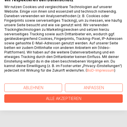
BESCHREIBUNG
Wir nutzen Cookies und vergleichbare Technologien auf unserer
Website. Einige von ihnen sind essenziell und technisch notwendig.
Daneben verwenden wir Analysemethoden (z. B. Cookies oder
Fingerprints sowie serverseitiges Tracking), um zu messen, wie häufig
Året 2023 er forbi og hvilke konflikter og argumenter vil der
unsere Seite besucht und wie sie genutzt wird. Wir verwenden
være i det kommende år. Var der ikke allerede nok militære
Trackingtechnologien zu Marketingzwecken und setzen hierzu
konflikter og katastrofer? Men ligesom det sker i lille skala,
serverseitiges Tracking sowie auch Drittanbieter ein, wodurch ggf.
geräteübergreifend Cookies, Fingerprints, Tracking-Pixel, IP-Adressen
sker det også i stor skala. Der er kun nogle få mennesker,
sowie gehashte E-Mail-Adressen genutzt werden. Auf unserer Seite
der præsenterer deres beslutninger for deres vælgere og
betten wir zudem Drittinhalte von anderen Anbietern ein (Video-
befolkningen for at udvide deres egen profit og magt.
Plattformen). Wir haben auf die weitere Datenverarbeitung und ein
etwaiges Tracking durch den Drittanbieter keinen Einfluss. Mit deiner
Einstellung willigst du in die oben beschriebenen Vorgänge ein. Du
kannst deine Einwilligung (z. B. im Footer unter „Privacy-Einstellungen“)
AUTOR/IN
jederzeit mit Wirkung für die Zukunft widerrufen. (
BoD-Impressum
)
PRESSESTIMMEN
ABLEHNEN
ANPASSEN
REZENSIONEN
ALLE AKZEPTIEREN