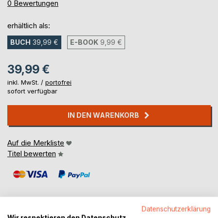
0%
0
Bewertungen
erhältlich als:
BUCH
39,99 €
E-BOOK
9,99 €
39,99 €
inkl. MwSt. /
portofrei
sofort verfügbar
IN DEN WARENKORB
Auf die Merkliste
Titel bewerten
Datenschutzerklärung
Wir respektieren den Datenschutz