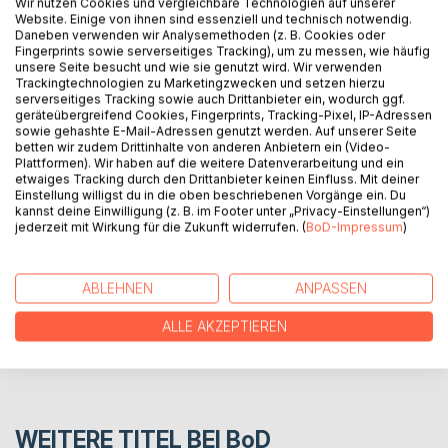
Wir nutzen Cookies und vergleichbare Technologien auf unserer
BESCHREIBUNG
Website. Einige von ihnen sind essenziell und technisch notwendig.
Daneben verwenden wir Analysemethoden (z. B. Cookies oder
Fingerprints sowie serverseitiges Tracking), um zu messen, wie häufig
unsere Seite besucht und wie sie genutzt wird. Wir verwenden
Det som skjer i dag er veldig overraskende. Er det fordi
Trackingtechnologien zu Marketingzwecken und setzen hierzu
folk kun er ute etter å berike seg selv og undertrykke
serverseitiges Tracking sowie auch Drittanbieter ein, wodurch ggf.
geräteübergreifend Cookies, Fingerprints, Tracking-Pixel, IP-Adressen
andre? Det skal også være en fredelig sameksistens og
sowie gehashte E-Mail-Adressen genutzt werden. Auf unserer Seite
ikke alltid bare kriger og andre konflikter.
betten wir zudem Drittinhalte von anderen Anbietern ein (Video-
Plattformen). Wir haben auf die weitere Datenverarbeitung und ein
etwaiges Tracking durch den Drittanbieter keinen Einfluss. Mit deiner
Einstellung willigst du in die oben beschriebenen Vorgänge ein. Du
AUTOR/IN
kannst deine Einwilligung (z. B. im Footer unter „Privacy-Einstellungen“)
jederzeit mit Wirkung für die Zukunft widerrufen. (
BoD-Impressum
)
PRESSESTIMMEN
ABLEHNEN
ANPASSEN
REZENSIONEN
ALLE AKZEPTIEREN
WEITERE TITEL BEI
BoD