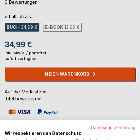
0%
0
Bewertungen
erhältlich als:
BUCH
34,99 €
E-BOOK
13,99 €
34,99 €
inkl. MwSt. /
portofrei
sofort verfügbar
IN DEN WARENKORB
Auf die Merkliste
Titel bewerten
Datenschutzerklärung
Wir respektieren den Datenschutz