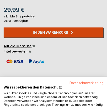
29,99 €
inkl. MwSt. /
portofrei
sofort verfügbar
IN DEN WARENKORB
Auf die Merkliste
Titel bewerten
Datenschutzerklärung
Wir respektieren den Datenschutz
BESCHREIBUNG
Wir nutzen Cookies und vergleichbare Technologien auf unserer
Website. Einige von ihnen sind essenziell und technisch notwendig.
Daneben verwenden wir Analysemethoden (z. B. Cookies oder
Begivenheder sker hver dag, som kan ses fra et andet
Fingerprints sowie serverseitiges Tracking), um zu messen, wie häufig
perspektiv. Her forsøger jeg at dokumentere sådanne