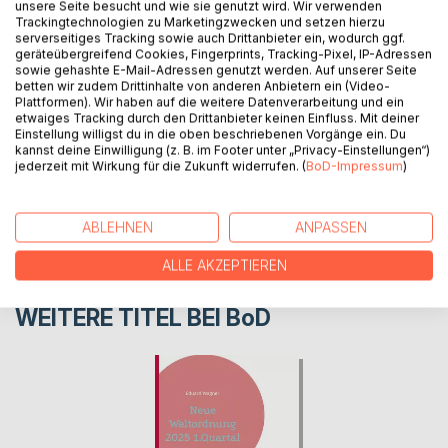
unsere Seite besucht und wie sie genutzt wird. Wir verwenden
synspunkter.
Trackingtechnologien zu Marketingzwecken und setzen hierzu
serverseitiges Tracking sowie auch Drittanbieter ein, wodurch ggf.
geräteübergreifend Cookies, Fingerprints, Tracking-Pixel, IP-Adressen
sowie gehashte E-Mail-Adressen genutzt werden. Auf unserer Seite
AUTOR/IN
betten wir zudem Drittinhalte von anderen Anbietern ein (Video-
Plattformen). Wir haben auf die weitere Datenverarbeitung und ein
etwaiges Tracking durch den Drittanbieter keinen Einfluss. Mit deiner
PRESSESTIMMEN
Einstellung willigst du in die oben beschriebenen Vorgänge ein. Du
kannst deine Einwilligung (z. B. im Footer unter „Privacy-Einstellungen“)
jederzeit mit Wirkung für die Zukunft widerrufen. (
BoD-Impressum
)
REZENSIONEN
ABLEHNEN
ANPASSEN
ALLE AKZEPTIEREN
WEITERE TITEL BEI
BoD