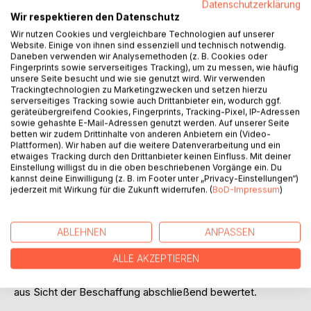
Ursache für das Interesse am Management der FSC
Datenschutzerklärung
angesehen werden.
Wir respektieren den Datenschutz
Die Auswertung von derzeit auf dem Markt vorhandenen
Wir nutzen Cookies und vergleichbare Technologien auf unserer
IT-/Software-Lösungen zur Unterstützung der FSC bildet
Website. Einige von ihnen sind essenziell und technisch notwendig.
Daneben verwenden wir Analysemethoden (z. B. Cookies oder
den Hauptteil dieser Arbeit. Dabei erfolgt eine
Fingerprints sowie serverseitiges Tracking), um zu messen, wie häufig
Beschränkung auf die beschaffungsrelevanten Bereiche
unsere Seite besucht und wie sie genutzt wird. Wir verwenden
(Lieferantenauswahl, Preisfindung, Rechnungs- und
Trackingtechnologien zu Marketingzwecken und setzen hierzu
serverseitiges Tracking sowie auch Drittanbieter ein, wodurch ggf.
Zahlungsabwicklung) eines Unternehmens.
geräteübergreifend Cookies, Fingerprints, Tracking-Pixel, IP-Adressen
Zunächst wird deshalb untersucht, aus welchen
sowie gehashte E-Mail-Adressen genutzt werden. Auf unserer Seite
Teilprozessen die gesamte FSC besteht. Darauf folgend
betten wir zudem Drittinhalte von anderen Anbietern ein (Video-
Plattformen). Wir haben auf die weitere Datenverarbeitung und ein
wird auf Grundlage der Aufgabengebiete der Beschaffung
etwaiges Tracking durch den Drittanbieter keinen Einfluss. Mit deiner
ein FSC-Sollprozeß entwickelt, der unter den
Einstellung willigst du in die oben beschriebenen Vorgänge ein. Du
Einflußbereich der Beschaffung fällt. Auf Basis dieses
kannst deine Einwilligung (z. B. im Footer unter „Privacy-Einstellungen“)
Sollprozesses findet anschließend die Untersuchung von
jederzeit mit Wirkung für die Zukunft widerrufen. (
BoD-Impressum
)
existierenden IT-Lösungen statt. Vor der detaillierten
Betrachtung der Teilprozesse werden vorab
ABLEHNEN
ANPASSEN
Optimierungsbereiche und mögliche Ziele eines IT-
Einsatzes umrissen. Die einzelnen Untersuchungen münden
ALLE AKZEPTIEREN
schließlich in einer Zusammenfassung, welche den Nutzen
und die Auswirkungen von IT zur Unterstützung der FSC
aus Sicht der Beschaffung abschließend bewertet.