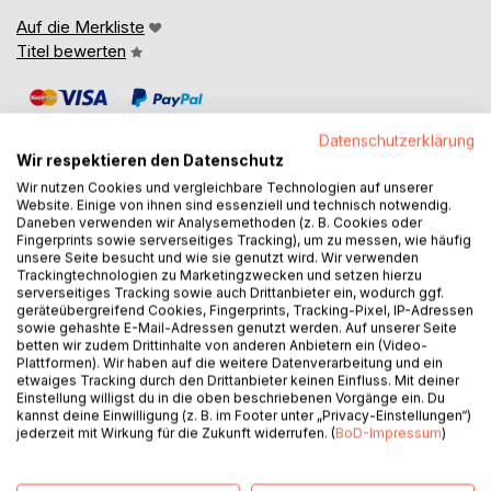
Auf die Merkliste
Titel bewerten
Datenschutzerklärung
Wir respektieren den Datenschutz
Wir nutzen Cookies und vergleichbare Technologien auf unserer
Website. Einige von ihnen sind essenziell und technisch notwendig.
BESCHREIBUNG
Daneben verwenden wir Analysemethoden (z. B. Cookies oder
Fingerprints sowie serverseitiges Tracking), um zu messen, wie häufig
unsere Seite besucht und wie sie genutzt wird. Wir verwenden
Trackingtechnologien zu Marketingzwecken und setzen hierzu
Tauchen Sie ein in die zauberhafte Welt von "Nussknacker
serverseitiges Tracking sowie auch Drittanbieter ein, wodurch ggf.
und Mausekönig", dem berühmten Weihnachtsmärchen
geräteübergreifend Cookies, Fingerprints, Tracking-Pixel, IP-Adressen
von E. T. A. Hoffmann.
sowie gehashte E-Mail-Adressen genutzt werden. Auf unserer Seite
betten wir zudem Drittinhalte von anderen Anbietern ein (Video-
Plattformen). Wir haben auf die weitere Datenverarbeitung und ein
In einer geheimnisvollen Weihnachtsnacht beginnt für Marie
etwaiges Tracking durch den Drittanbieter keinen Einfluss. Mit deiner
und ihren geliebten Nussknacker ein fantastisches
Einstellung willigst du in die oben beschriebenen Vorgänge ein. Du
kannst deine Einwilligung (z. B. im Footer unter „Privacy-Einstellungen“)
Abenteuer zwischen Spielzeugreich, Mäusearmee und
jederzeit mit Wirkung für die Zukunft widerrufen. (
BoD-Impressum
)
verwunschenen Königreichen. Was zunächst wie ein
harmloses Kindermärchen erscheint, entfaltet sich zu einer
der bedeutendsten Erzählungen der deutschen Romantik