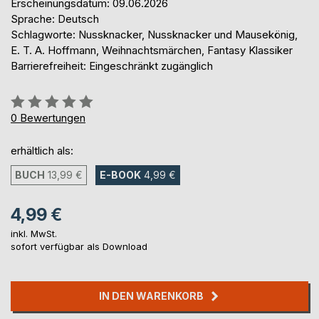
Erscheinungsdatum: 09.06.2026
Sprache: Deutsch
Schlagworte: Nussknacker, Nussknacker und Mausekönig,
E. T. A. Hoffmann, Weihnachtsmärchen, Fantasy Klassiker
Barrierefreiheit: Eingeschränkt zugänglich
Bewertung::
0%
0
Bewertungen
erhältlich als:
BUCH
13,99 €
E-BOOK
4,99 €
4,99 €
inkl. MwSt.
sofort verfügbar als Download
IN DEN WARENKORB