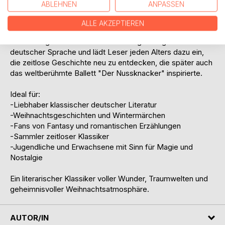
ABLEHNEN
ANPASSEN
voller Magie, Spannung, Fantasie und poetischer
Dunkelheit.
ALLE AKZEPTIEREN
Diese Ausgabe enthält den vollständigen Originaltext in
deutscher Sprache und lädt Leser jeden Alters dazu ein,
die zeitlose Geschichte neu zu entdecken, die später auch
das weltberühmte Ballett "Der Nussknacker" inspirierte.
Ideal für:
-Liebhaber klassischer deutscher Literatur
-Weihnachtsgeschichten und Wintermärchen
-Fans von Fantasy und romantischen Erzählungen
-Sammler zeitloser Klassiker
-Jugendliche und Erwachsene mit Sinn für Magie und
Nostalgie
Ein literarischer Klassiker voller Wunder, Traumwelten und
geheimnisvoller Weihnachtsatmosphäre.
AUTOR/IN