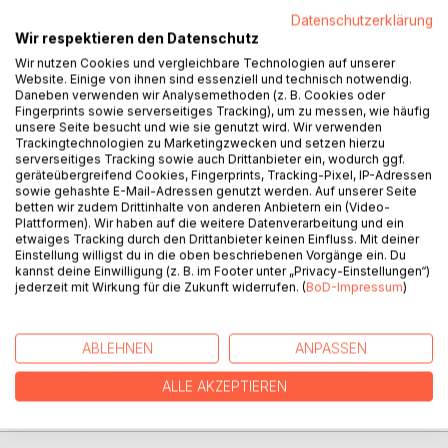
BESCHREIBUNG
Datenschutzerklärung
Wir respektieren den Datenschutz
Wir nutzen Cookies und vergleichbare Technologien auf unserer
Nur knapp hat Nina Silvester überlebt. Der Schock sitzt tief
Website. Einige von ihnen sind essenziell und technisch notwendig.
und die Lügen häufen sich - doch Nina tut alles, um ihre
Daneben verwenden wir Analysemethoden (z. B. Cookies oder
Fingerprints sowie serverseitiges Tracking), um zu messen, wie häufig
Freunde zu schützen. Sie muss herausfinden, was ihre
unsere Seite besucht und wie sie genutzt wird. Wir verwenden
Großmutter vor so vielen Jahren getan hat, denn nur so
Trackingtechnologien zu Marketingzwecken und setzen hierzu
kann sie diesen Wahnsinn beenden. Selbst wenn sie dafür
serverseitiges Tracking sowie auch Drittanbieter ein, wodurch ggf.
die Beziehung zu Tjarko riskiert. Doch als eine Freundin
geräteübergreifend Cookies, Fingerprints, Tracking-Pixel, IP-Adressen
sowie gehashte E-Mail-Adressen genutzt werden. Auf unserer Seite
lebensbedrohlich verletzt wird, weiß Nina, was zu tun ist:
betten wir zudem Drittinhalte von anderen Anbietern ein (Video-
Kämpfen. Aber es geht schon lange nicht mehr nur um
Plattformen). Wir haben auf die weitere Datenverarbeitung und ein
Nina. Die Welten sind in Aufruhr.
etwaiges Tracking durch den Drittanbieter keinen Einfluss. Mit deiner
Einstellung willigst du in die oben beschriebenen Vorgänge ein. Du
kannst deine Einwilligung (z. B. im Footer unter „Privacy-Einstellungen“)
jederzeit mit Wirkung für die Zukunft widerrufen. (
BoD-Impressum
)
AUTOR/IN
ABLEHNEN
ANPASSEN
PRESSESTIMMEN
ALLE AKZEPTIEREN
REZENSIONEN